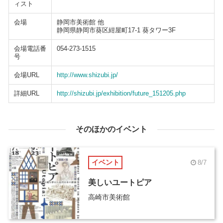
ィスト
会場
静岡市美術館 他
静岡県静岡市葵区紺屋町17-1 葵タワー3F
会場電話番
054-273-1515
号
会場URL
http://www.shizubi.jp/
詳細URL
http://shizubi.jp/exhibition/future_151205.php
そのほかのイベント
イベント
8/7
美しいユートピア
高崎市美術館