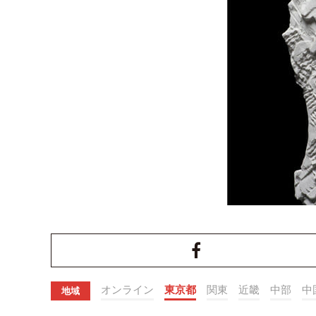
オンライン
東京都
関東
近畿
中部
中
地域