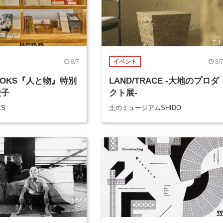
8/7
8/
イベント
BOOKS『人と物』特別
LAND/TRACE -大地のプロダ
綾子
クト展-
KS
土のミュージアムSHIDO