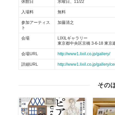
休館日
水曜日、11/22
入場料
無料
参加アーティス
加藤清之
ト
会場
LIXILギャラリー
東京都中央区京橋 3-6-18 東京建
会場URL
http://www1.lixil.co.jp/gallery/
詳細URL
http://www1.lixil.co.jp/gallery/
その