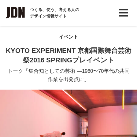
INTERVIEW
つくる、使う、考える人の
デザイン情報サイト
インタビュー
REPORT
イベント
レポート
KYOTO EXPERIMENT 京都国際舞台芸術
COLUMN
祭2016 SPRINGプレイベント
コラム
トーク「集合知としての芸術 —1960〜70年代の共同
作業を出発点に」