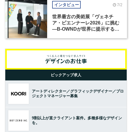
インタビュー
7/2
世界最古の美術展「ヴェネチ
ア・ビエンナーレ2026」に挑む
―B-OWNDが世界に提示する美
の基準とは？（前編）
ピックアップ求人
アートディレクター／グラフィックデザイナー／プロ
ジェクトマネージャー募集
9割以上が直クライアント案件。多種多様なデザイン
を。