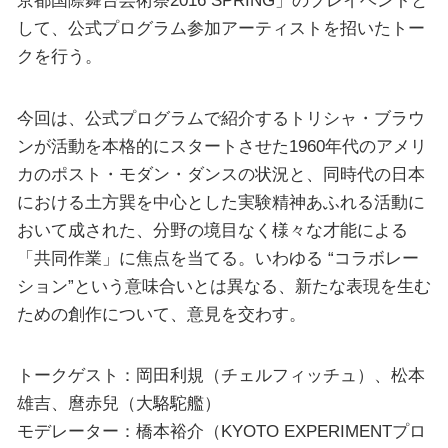
京都国際舞台芸術祭2016 SPRING」のプレイベントと
して、公式プログラム参加アーティストを招いたトー
クを行う。
今回は、公式プログラムで紹介するトリシャ・ブラウ
ンが活動を本格的にスタートさせた1960年代のアメリ
カのポスト・モダン・ダンスの状況と、同時代の日本
における土方巽を中心とした実験精神あふれる活動に
おいて成された、分野の境目なく様々な才能による
「共同作業」に焦点を当てる。いわゆる “コラボレー
ション”という意味合いとは異なる、新たな表現を生む
ための創作について、意見を交わす。
トークゲスト：岡田利規（チェルフィッチュ）、松本
雄吉、麿赤兒（大駱駝艦）
モデレーター：橋本裕介（KYOTO EXPERIMENTプロ