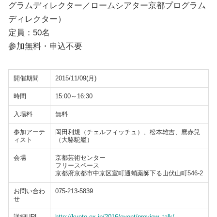
グラムディレクター／ロームシアター京都プログラム
ディレクター）
定員：50名
参加無料・申込不要
開催期間
2015/11/09(月)
時間
15:00～16:30
入場料
無料
参加アーテ
岡田利規（チェルフィッチュ）、松本雄吉、麿赤兒
ィスト
（大駱駝艦）
会場
京都芸術センター
フリースペース
京都府京都市中京区室町通蛸薬師下る山伏山町546-2
お問い合わ
075-213-5839
せ
詳細URL
http://kyoto-ex.jp/2016/event/preview_talk/