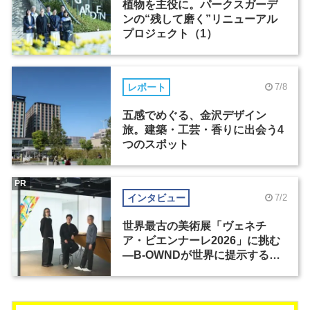
植物を主役に。パークスガーデ
ンの“残して磨く”リニューアル
プロジェクト（1）
レポート
7/8
五感でめぐる、金沢デザイン
旅。建築・工芸・香りに出会う4
つのスポット
PR
インタビュー
7/2
世界最古の美術展「ヴェネチ
ア・ビエンナーレ2026」に挑む
―B-OWNDが世界に提示する美
の基準とは？（前編）