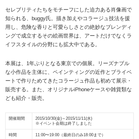
セレブリティたちをモチーフにした迫力ある肖像画で
知られる、buggy氏。描き加えやコラージュ技法を援
用し、危険な香りと可愛らしさとの絶妙なブレンディ
ングで成立するその絵画世界は、アートだけでなくラ
イフスタイルの分野にも拡大中である。
本展は、1年ぶりとなる東京での個展。リーズナブル
な小作品を主体に、ペインティングの近作とブライベ
ートで作りためてきたコラージュ作品も初めて展示・
販売する。また、オリジナルiPhoneケースや雑貨類な
ども紹介・販売。
開催期間
2015/10/30(金)～2015/11/11(水)
※イベント会期は終了しました
時間
11:00〜19:00（最終日のみ18:00まで）