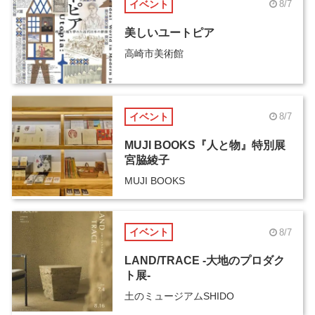
イベント
8/7
美しいユートピア
高崎市美術館
イベント
8/7
MUJI BOOKS『人と物』特別展
宮脇綾子
MUJI BOOKS
イベント
8/7
LAND/TRACE -大地のプロダク
ト展-
土のミュージアムSHIDO