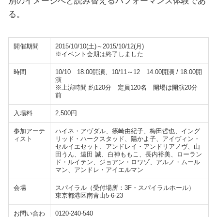
別のイメージへと読み替えるパフォーマンス体験であ
る。
開催期間
2015/10/10(土)～2015/10/12(月)
※イベント会期は終了しました
時間
10/10 18:00開演、10/11～12 14:00開演 / 18:00開
演
※上演時間 約120分 定員120名 開場は開演20分
前
入場料
2,500円
参加アーテ
ハイネ・アヴダル、篠崎由紀子、梅田哲也、イング
ィスト
リッド・ハークスタッド、陽かよ子、アイヴィン・
セルイエセット、アンドレイ・アンドリアノヴ、山
田うん、遠田 誠、白神ももこ、長内裕美、ローラン
ド・ルイテン、ジョアン・ロワゾ、アルノ・ムール
マン、アンドレ・アイエルマン
会場
スパイラル（受付場所：3F・スパイラルホール）
東京都港区南青山5-6-23
お問い合わ
0120-240-540