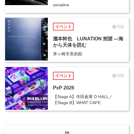
sonatine
イベント
7/31
瀧本幹也 LUNATION 朔望 ―海
から天体を読む
茅ヶ崎市美術館
イベント
7/31
PxP 2026
【Stage A】寺田倉庫 D HALL／
【Stage B】WHAT CAFE
PR