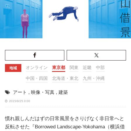
オンライン
東京都
関東
近畿
中部
地域
中国・四国
北海道・東北
九州・沖縄
アート
,
映像・写真
,
建築
2015/9/25 0:00
慣れ親しんだはずの日常風景をさりげなく非日常へと
反転させた『Borrowed Landscape-Yokohama（横浜借