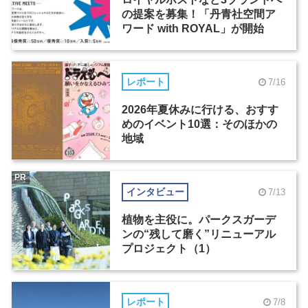
の提案を募集！「丹青社空間ア
ワード with ROYAL」が開始
レポート
7/16
2026年夏休みに行ける、おすす
めのイベント10選：そのほかの
地域
PR
インタビュー
7/13
植物を主役に。パークスガーデ
ンの“残して磨く”リニューアル
プロジェクト（1）
レポート
7/8