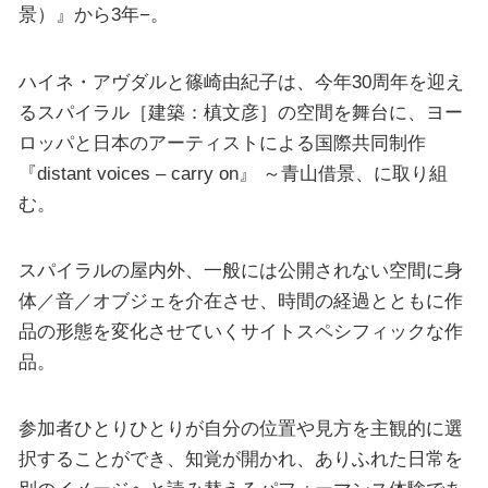
景）』から3年−。
ハイネ・アヴダルと篠崎由紀子は、今年30周年を迎え
るスパイラル［建築：槙文彦］の空間を舞台に、ヨー
ロッパと日本のアーティストによる国際共同制作
『distant voices – carry on』 ～青山借景、に取り組
む。
スパイラルの屋内外、一般には公開されない空間に身
体／音／オブジェを介在させ、時間の経過とともに作
品の形態を変化させていくサイトスペシフィックな作
品。
参加者ひとりひとりが自分の位置や見方を主観的に選
択することができ、知覚が開かれ、ありふれた日常を