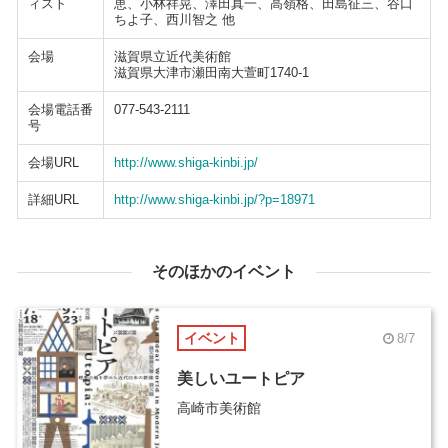
ィスト
恵、小林祥晃、澤田真一、高嶺格、田島征三、谷口
ちよ子、西川智之 他
会場
滋賀県立近代美術館
滋賀県大津市瀬田南大萱町1740-1
会場電話番
077-543-2111
号
会場URL
http://www.shiga-kinbi.jp/
詳細URL
http://www.shiga-kinbi.jp/?p=18971
そのほかのイベント
イベント
8/7
美しいユートピア
高崎市美術館