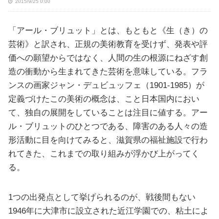
2015/9/25 0:00
「アール・ブリュット」とは、もともと《生（き）の
芸術》と訳され、正規の美術教育を受けず、発表や評
価への願望からではなく、人間の生の根源にねざす創
造の衝動から生まれてきた芸術を意味している。フラ
ンスの画家ジャン・デュビュッフェ（1901-1985）が
定義づけたこの美術の概念は、こと日本国内におい
て、独自の展開をしていることは注目に値する。アー
ル・ブリュットのひとつである、障害のある人々の造
形活動に目を向けてみると、滋賀県の福祉施設で行わ
れてきた、これまでの取り組みが浮かび上がってく
る。
1つの出発点として挙げられるのが、戦後間もない
1946年に大津市に設立された近江学園での、粘土によ