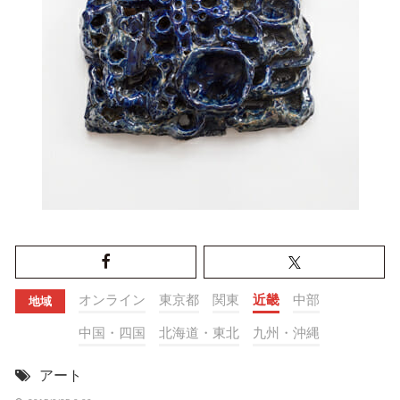
オンライン
東京都
関東
近畿
中部
地域
中国・四国
北海道・東北
九州・沖縄
アート