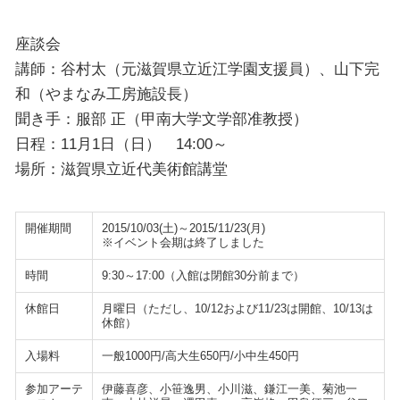
座談会
講師：谷村太（元滋賀県立近江学園支援員）、山下完
和（やまなみ工房施設長）
聞き手：服部 正（甲南大学文学部准教授）
日程：11月1日（日） 14:00～
場所：滋賀県立近代美術館講堂
開催期間
2015/10/03(土)～2015/11/23(月)
※イベント会期は終了しました
時間
9:30～17:00（入館は閉館30分前まで）
休館日
月曜日（ただし、10/12および11/23は開館、10/13は
休館）
入場料
一般1000円/高大生650円/小中生450円
参加アーテ
伊藤喜彦、小笹逸男、小川滋、鎌江一美、菊池一