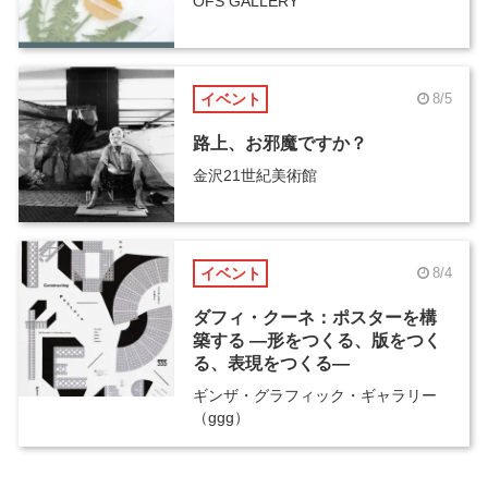
OFS GALLERY
イベント
8/5
路上、お邪魔ですか？
金沢21世紀美術館
イベント
8/4
ダフィ・クーネ：ポスターを構
築する ―形をつくる、版をつく
る、表現をつくる―
ギンザ・グラフィック・ギャラリー
（ggg）