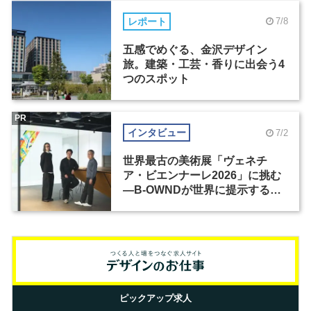
レポート
7/8
五感でめぐる、金沢デザイン
旅。建築・工芸・香りに出会う4
つのスポット
PR
インタビュー
7/2
世界最古の美術展「ヴェネチ
ア・ビエンナーレ2026」に挑む
―B-OWNDが世界に提示する美
の基準とは？（前編）
ピックアップ求人