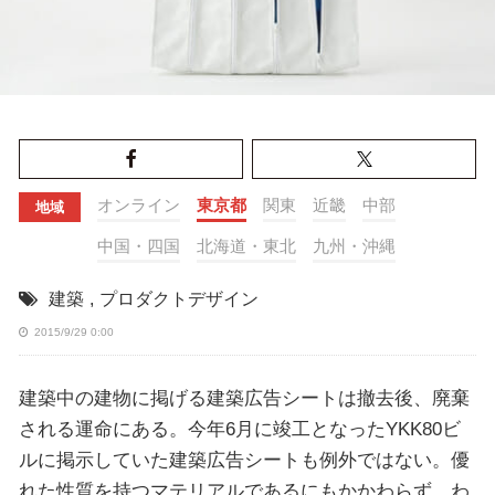
オンライン
東京都
関東
近畿
中部
地域
中国・四国
北海道・東北
九州・沖縄
建築
,
プロダクトデザイン
2015/9/29 0:00
建築中の建物に掲げる建築広告シートは撤去後、廃棄
される運命にある。今年6月に竣工となったYKK80ビ
ルに掲示していた建築広告シートも例外ではない。優
れた性質を持つマテリアルであるにもかかわらず、わ