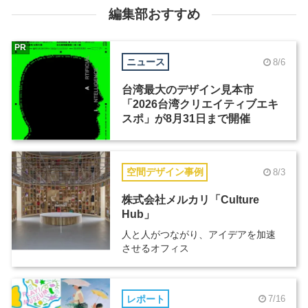
編集部おすすめ
PR
ニュース
8/6
台湾最大のデザイン見本市
「2026台湾クリエイティブエキ
スポ」が8月31日まで開催
空間デザイン事例
8/3
株式会社メルカリ「Culture
Hub」
人と人がつながり、アイデアを加速
させるオフィス
レポート
7/16