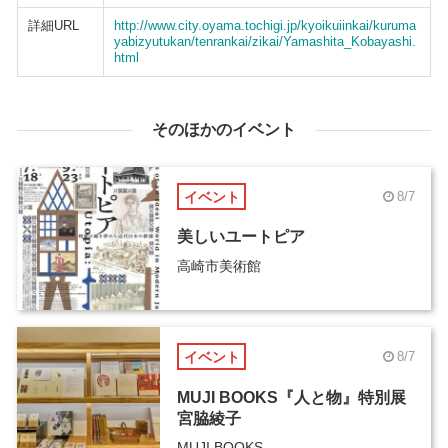
詳細URL
http://www.city.oyama.tochigi.jp/kyoikuiinkai/kuruma
yabizyutukan/tenrankai/zikai/Yamashita_Kobayashi.
html
そのほかのイベント
イベント
8/7
美しいユートピア
高崎市美術館
イベント
8/7
MUJI BOOKS『人と物』特別展
宮脇綾子
MUJI BOOKS