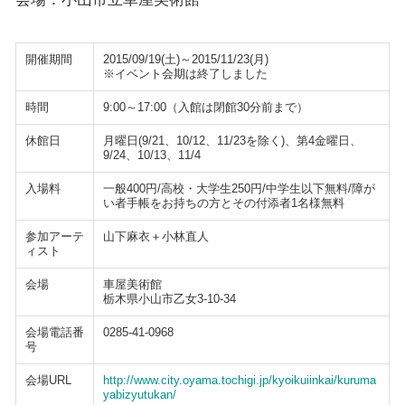
開催期間
2015/09/19(土)～2015/11/23(月)
※イベント会期は終了しました
時間
9:00～17:00（入館は閉館30分前まで）
休館日
月曜日(9/21、10/12、11/23を除く)、第4金曜日、
9/24、10/13、11/4
入場料
一般400円/高校・大学生250円/中学生以下無料/障が
い者手帳をお持ちの方とその付添者1名様無料
参加アーテ
山下麻衣＋小林直人
ィスト
会場
車屋美術館
栃木県小山市乙女3-10-34
会場電話番
0285-41-0968
号
会場URL
http://www.city.oyama.tochigi.jp/kyoikuiinkai/kuruma
yabizyutukan/