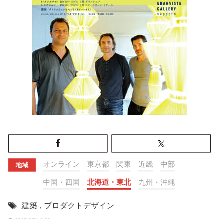
オンライン
東京都
関東
近畿
中部
地域
中国・四国
北海道・東北
九州・沖縄
建築
,
プロダクトデザイン