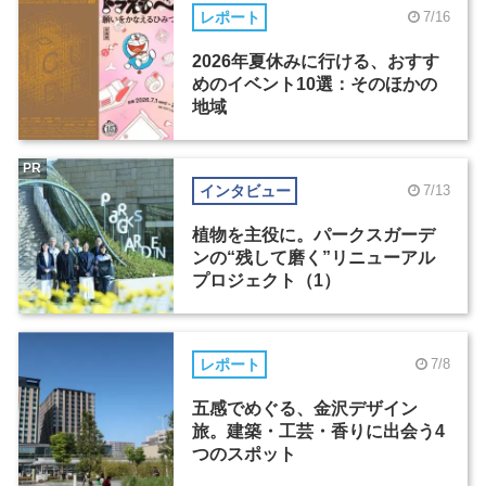
レポート
7/16
2026年夏休みに行ける、おすす
めのイベント10選：そのほかの
地域
PR
インタビュー
7/13
植物を主役に。パークスガーデ
ンの“残して磨く”リニューアル
プロジェクト（1）
レポート
7/8
五感でめぐる、金沢デザイン
旅。建築・工芸・香りに出会う4
つのスポット