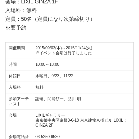
会場：LIXIL:GINZA 1F
入場料：無料
定員：50名（定員になり次第締切り）
※要予約
開催期間
2015/09/03(木)～2015/11/24(火)
※イベント会期は終了しました
時間
10:00～18:00
休館日
水曜日、9/23、11/22
入場料
無料
参加アーテ
謝琳、間島領一、品川 明
ィスト
会場
LIXILギャラリー
東京都中央区京橋3-6-18 東京建物京橋ビル LIXIL：
GINZA 2F
会場電話番
03-5250-6530