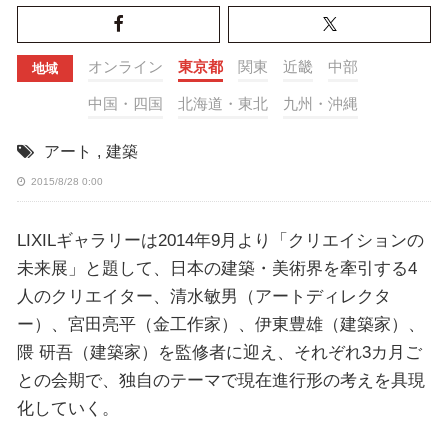
オンライン
東京都
関東
近畿
中部
地域
中国・四国
北海道・東北
九州・沖縄
アート
,
建築
2015/8/28 0:00
LIXILギャラリーは2014年9月より「クリエイションの
未来展」と題して、日本の建築・美術界を牽引する4
人のクリエイター、清水敏男（アートディレクタ
ー）、宮田亮平（金工作家）、伊東豊雄（建築家）、
隈 研吾（建築家）を監修者に迎え、それぞれ3カ月ご
との会期で、独自のテーマで現在進行形の考えを具現
化していく。