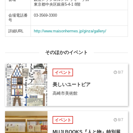
東京都中央区銀座5-4-1 8階
会場電話番
03-3569-3300
号
詳細URL
http://www.maisonhermes.jp/ginza/gallery/
そのほかのイベント
イベント
8/7
美しいユートピア
高崎市美術館
イベント
8/7
MUJI BOOKS『人と物』特別展