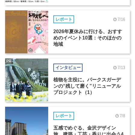
レポート
7/16
2026年夏休みに行ける、おすす
めのイベント10選：そのほかの
地域
PR
インタビュー
7/13
植物を主役に。パークスガーデ
ンの“残して磨く”リニューアル
プロジェクト（1）
レポート
7/8
五感でめぐる、金沢デザイン
旅。建築・工芸・香りに出会う4