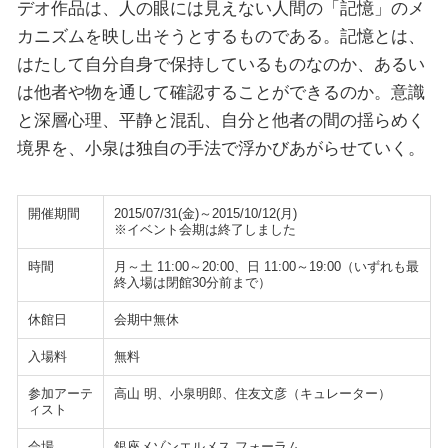
デオ作品は、人の眼には見えない人間の「記憶」のメ
カニズムを映し出そうとするものである。記憶とは、
はたして自分自身で保持しているものなのか、あるい
は他者や物を通して確認することができるのか。意識
と深層心理、平静と混乱、自分と他者の間の揺らめく
境界を、小泉は独自の手法で浮かびあがらせていく。
開催期間
2015/07/31(金)～2015/10/12(月)
※イベント会期は終了しました
時間
月～土 11:00～20:00、日 11:00～19:00（いずれも最
終入場は閉館30分前まで）
休館日
会期中無休
入場料
無料
参加アーテ
高山 明、小泉明郎、住友文彦（キュレーター）
ィスト
会場
銀座メゾンエルメス フォーラム