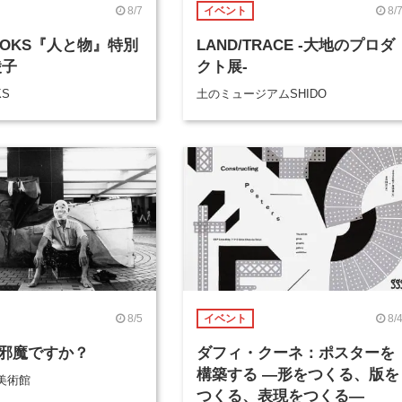
8/7
8/
イベント
BOOKS『人と物』特別
LAND/TRACE -大地のプロダ
綾子
クト展-
KS
土のミュージアムSHIDO
8/5
8/
イベント
邪魔ですか？
ダフィ・クーネ：ポスターを
構築する ―形をつくる、版を
美術館
つくる、表現をつくる―