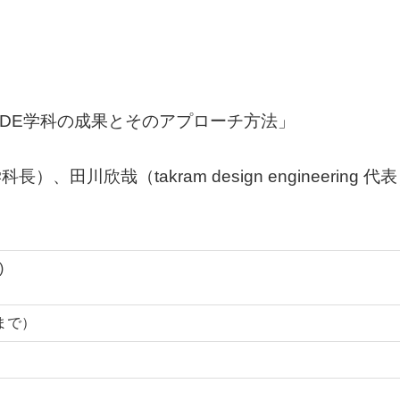
 IDE学科の成果とそのアプローチ方法」
学科長）、田川欣哉（takram design engineering 代
)
0まで）