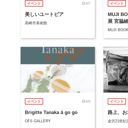
8/7
イベント
イベント
美しいユートピア
MUJI 
展 宮脇
高崎市美術館
MUJI BOO
8/6
イベント
イベント
Brigitte Tanaka ā go go
路上、お
OFS GALLERY
金沢21世紀