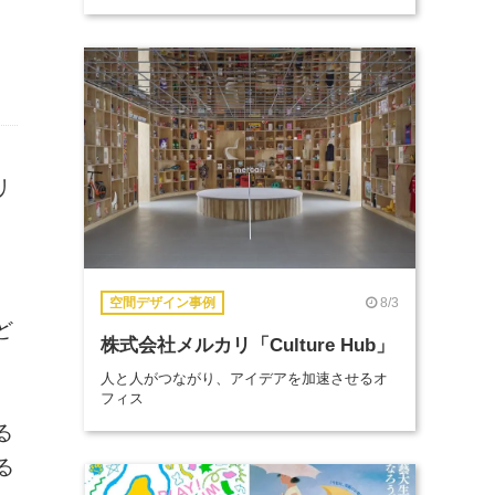
リ
返
8/3
空間デザイン事例
ど
株式会社メルカリ「Culture Hub」
人と人がつながり、アイデアを加速させるオ
）
フィス
る
る