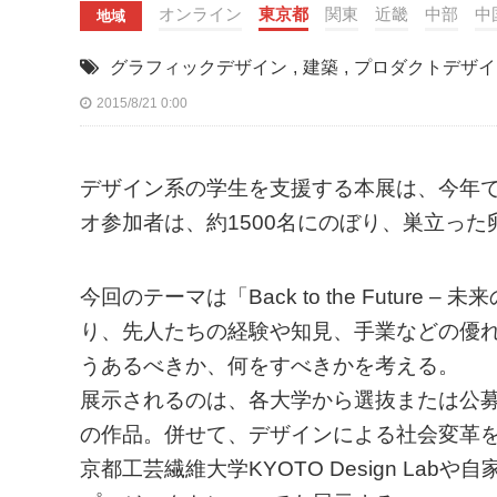
オンライン
東京都
関東
近畿
中部
中
地域
グラフィックデザイン
,
建築
,
プロダクトデザイ
2015/8/21 0:00
デザイン系の学生を支援する本展は、今年で
オ参加者は、約1500名にのぼり、巣立っ
今回のテーマは「Back to the Futur
り、先人たちの経験や知見、手業などの優
うあるべきか、何をすべきかを考える。
展示されるのは、各大学から選抜または公
の作品。併せて、デザインによる社会変革
京都工芸繊維大学KYOTO Design L