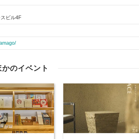
シスビル4F
-tamago/
ほかのイベント