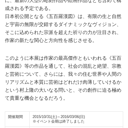
に、最新の大型の彫刻作品や絵画作品なども含めて構
成される予定である。
日本初公開となる《五百羅漢図》は、有限の生と自然
と宇宙の無限が交錯するダイナミックなヴィジョン、
そこに込められた宗派を超えた祈りの力が注目され、
作家の新たな関心と方向性を感じさせる。
このように本展は作家の最高傑作ともいわれる《五百
羅漢図》等の作品を通して、社会の混乱と絶望、宗教
と芸術について、さらには、我々の住む世界や人間の
リアリズムと本質に芸術はどれだけ肉薄していけるか
という村上隆の大いなる問いと、その創作に迫る極め
て貴重な機会となるだろう。
開催期間
2015/10/31(土)～2016/03/06(日)
※イベント会期は終了しました