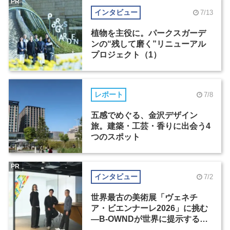
PR
インタビュー
7/13
植物を主役に。パークスガーデ
ンの“残して磨く”リニューアル
プロジェクト（1）
レポート
7/8
五感でめぐる、金沢デザイン
旅。建築・工芸・香りに出会う4
つのスポット
PR
インタビュー
7/2
世界最古の美術展「ヴェネチ
ア・ビエンナーレ2026」に挑む
―B-OWNDが世界に提示する美
の基準とは？（前編）