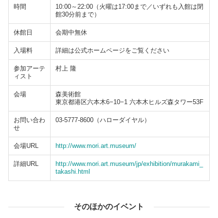
時間
10:00～22:00（火曜は17:00まで／いずれも入館は閉
館30分前まで）
休館日
会期中無休
入場料
詳細は公式ホームページをご覧ください
参加アーテ
村上 隆
ィスト
会場
森美術館
東京都港区六本木6−10−1 六本木ヒルズ森タワー53F
お問い合わ
03-5777-8600（ハローダイヤル）
せ
会場URL
http://www.mori.art.museum/
詳細URL
http://www.mori.art.museum/jp/exhibition/murakami_
takashi.html
そのほかのイベント