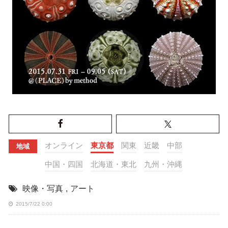
オンライン
東京都
関東
近畿
中部
地域
中国・四国
北海道・東北
九州・沖縄
映像・写真
,
アート
2015/7/22 0:00