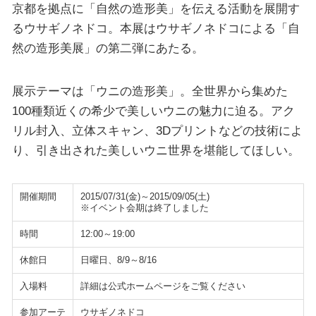
京都を拠点に「自然の造形美」を伝える活動を展開す
るウサギノネドコ。本展はウサギノネドコによる「自
然の造形美展」の第二弾にあたる。
展示テーマは「ウニの造形美」。全世界から集めた
100種類近くの希少で美しいウニの魅力に迫る。アク
リル封入、立体スキャン、3Dプリントなどの技術によ
り、引き出された美しいウニ世界を堪能してほしい。
開催期間
2015/07/31(金)～2015/09/05(土)
※イベント会期は終了しました
時間
12:00～19:00
休館日
日曜日、8/9～8/16
入場料
詳細は公式ホームページをご覧ください
参加アーテ
ウサギノネドコ