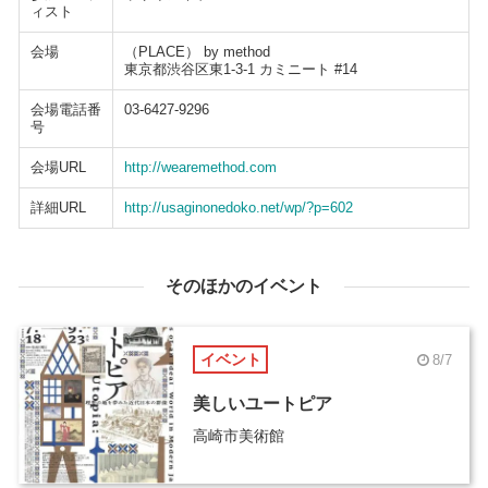
ィスト
会場
（PLACE） by method
東京都渋谷区東1-3-1 カミニート #14
会場電話番
03-6427-9296
号
会場URL
http://wearemethod.com
詳細URL
http://usaginonedoko.net/wp/?p=602
そのほかのイベント
イベント
8/7
美しいユートピア
高崎市美術館