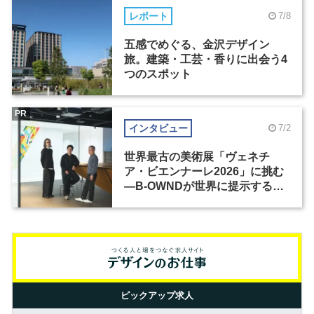
レポート
7/8
五感でめぐる、金沢デザイン
旅。建築・工芸・香りに出会う4
つのスポット
PR
インタビュー
7/2
世界最古の美術展「ヴェネチ
ア・ビエンナーレ2026」に挑む
―B-OWNDが世界に提示する美
の基準とは？（前編）
ピックアップ求人