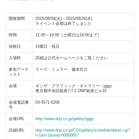
開催期間
2015/08/04(火)～2015/08/26(水)
※イベント会期は終了しました
時間
11:00～19:00（土曜日は18:00まで）
休館日
日曜日・祝日
入場料
詳細は公式ホームページをご覧ください
参加アーテ
ラース・ミュラー、藤本壮介
ィスト
会場
ギンザ・グラフィック・ギャラリー（ggg）
東京都中央区銀座7-7-2 DNP銀座ビル1F
会場電話番
03-3571-5206
号
会場URL
http://www.dnp.co.jp/gallery/ggg/
詳細URL
http://www.dnp.co.jp/CGI/gallery/schedule/detail.cgi?
l=1&t=1&seq=00000657