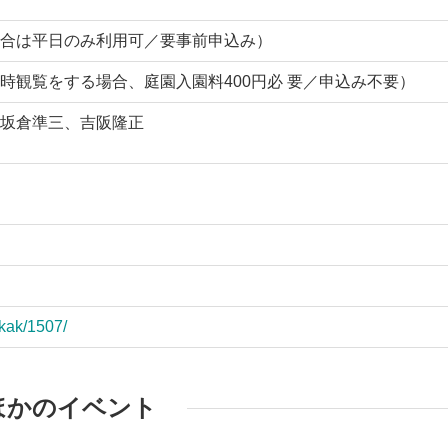
合は平日のみ利用可／要事前申込み）
時観覧をする場合、庭園入園料400円必 要／申込み不要）
坂倉準三、吉阪隆正
ikak/1507/
ほかのイベント