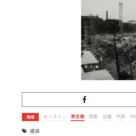
オンライン
東京都
関東
近畿
中部
中
地域
建築