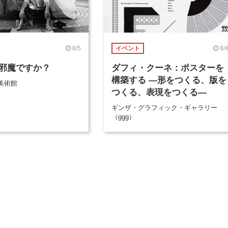
8/5
8/
イベント
邪魔ですか？
ダフィ・クーネ：ポスターを
構築する ―形をつくる、版を
美術館
つくる、表現をつくる―
ギンザ・グラフィック・ギャラリー
（ggg）