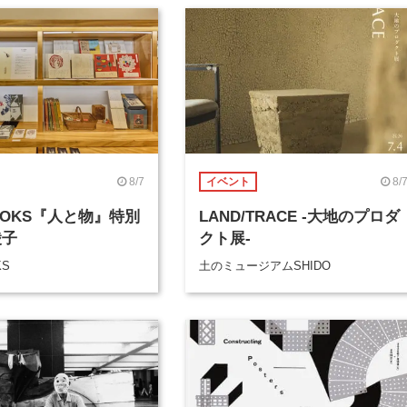
8/7
8/
イベント
BOOKS『人と物』特別
LAND/TRACE -大地のプロダ
綾子
クト展-
KS
土のミュージアムSHIDO