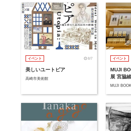
8/7
イベント
イベント
美しいユートピア
MUJI 
展 宮脇
高崎市美術館
MUJI BOO