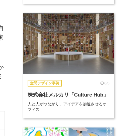
自
家
か
探
8/3
空間デザイン事例
株式会社メルカリ「Culture Hub」
人と人がつながり、アイデアを加速させるオ
フィス