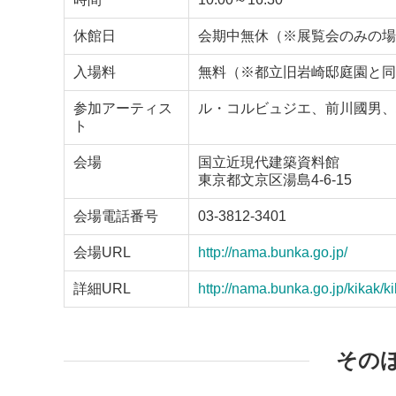
休館日
会期中無休（※展覧会のみの場
入場料
無料（※都立旧岩崎邸庭園と同
参加アーティス
ル・コルビュジエ、前川國男、
ト
会場
国立近現代建築資料館
東京都文京区湯島4-6-15
会場電話番号
03-3812-3401
会場URL
http://nama.bunka.go.jp/
詳細URL
http://nama.bunka.go.jp/kikak/k
その