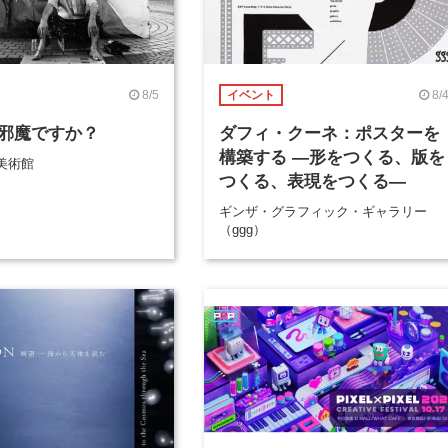
8/5
8/
イベント
邪魔ですか？
ダフィ・クーネ：ポスターを
構築する ―形をつくる、版を
美術館
つくる、表現をつくる―
ギンザ・グラフィック・ギャラリー
（ggg）