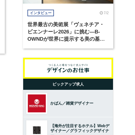
1
7/2
インタビュー
世界最古の美術展「ヴェネチア・
ビエンナーレ2026」に挑む―B-
OWNDが世界に提示する美の基準
とは？（前編）
ピックアップ求人
かばん／雑貨デザイナー
【海外が注目するホテル】Webデ
ザイナー／グラフィックデザイナ