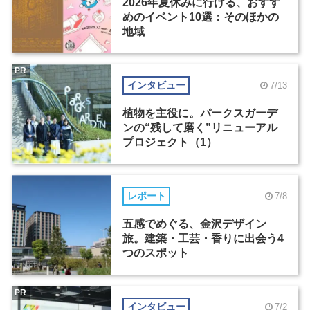
2026年夏休みに行ける、おすす
めのイベント10選：そのほかの
地域
PR
インタビュー
7/13
植物を主役に。パークスガーデ
ンの“残して磨く”リニューアル
プロジェクト（1）
レポート
7/8
五感でめぐる、金沢デザイン
旅。建築・工芸・香りに出会う4
つのスポット
PR
インタビュー
7/2