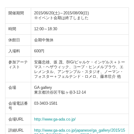
開催期間
2015/06/20(土)～2015/08/09(日)
※イベント会期は終了しました
時間
12:00～18:30
休館日
会期中無休
入場料
600円
参加アーテ
安藤忠雄、坂 茂、BIG/ビャルケ・インゲルス＋トー
ィスト
マス・ヘザウィック、コープ・ヒンメルブラウ、エ
レメンタル、アンサンブル・スタジオ、ノーマン・
フォスター＋フェルナンド・ロメロ、藤本壮介 他
会場
GA gallery
東京都渋谷区千駄ヶ谷3-12-14
会場電話番
03-3403-1581
号
会場URL
http://www.ga-ada.co.jp/
詳細URL
http://www.ga-ada.co.jp/japanese/ga_gallery/2015/15