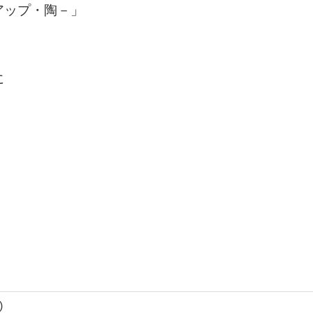
アップ・陶－」
に
)