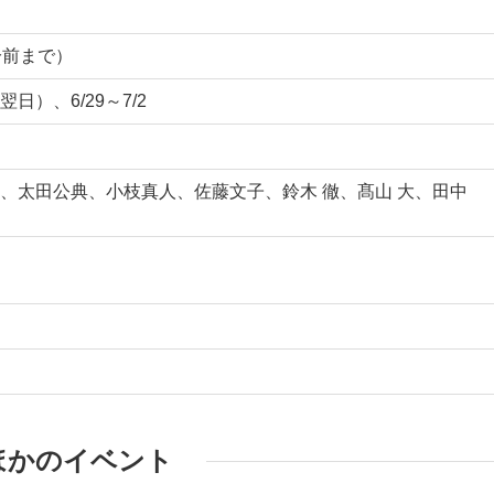
0分前まで）
）、6/29～7/2
、太田公典、小枝真人、佐藤文子、鈴木 徹、髙山 大、田中
ほかのイベント