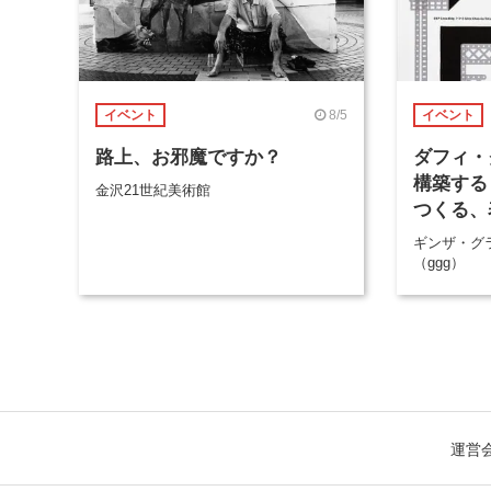
8/5
イベント
イベント
路上、お邪魔ですか？
ダフィ・
構築する
金沢21世紀美術館
つくる、
ギンザ・グ
（ggg）
運営