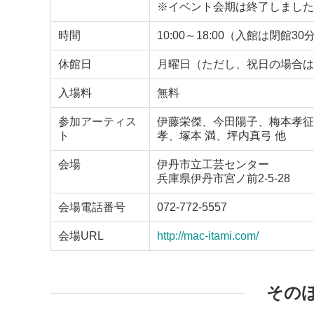
※イベント会期は終了しました
時間
10:00～18:00（入館は閉館3
休館日
月曜日（ただし、祝日の場合は翌日
入場料
無料
参加アーティス
伊藤栄傑、今田陽子、梅本孝征
ト
孝、塚本 満、坪内真弓 他
会場
伊丹市立工芸センター
兵庫県伊丹市宮ノ前2-5-28
会場電話番号
072-772-5557
会場URL
http://mac-itami.com/
その