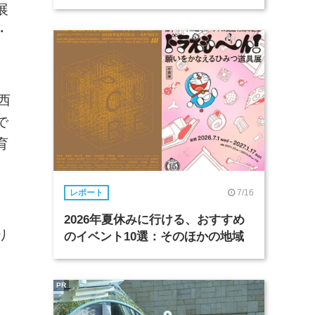
展
・
西
で
育
7/16
レポート
。
2026年夏休みに行ける、おすすめ
り
のイベント10選：そのほかの地域
PR