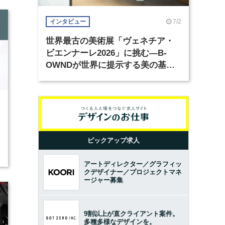
7/2
インタビュー
世界最古の美術展「ヴェネチア・
ビエンナーレ2026」に挑む―B-
OWNDが世界に提示する美の基準
とは？（前編）
6
ピックアップ求人
アートディレクター／グラフィッ
クデザイナー／プロジェクトマネ
ージャー募集
9割以上が直クライアント案件。
多種多様なデザインを。