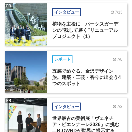
PR
インタビュー
7/13
植物を主役に。パークスガーデ
ンの“残して磨く”リニューアル
プロジェクト（1）
レポート
7/8
五感でめぐる、金沢デザイン
旅。建築・工芸・香りに出会う4
つのスポット
PR
インタビュー
7/2
世界最古の美術展「ヴェネチ
ア・ビエンナーレ2026」に挑む
―B-OWNDが世界に提示する美