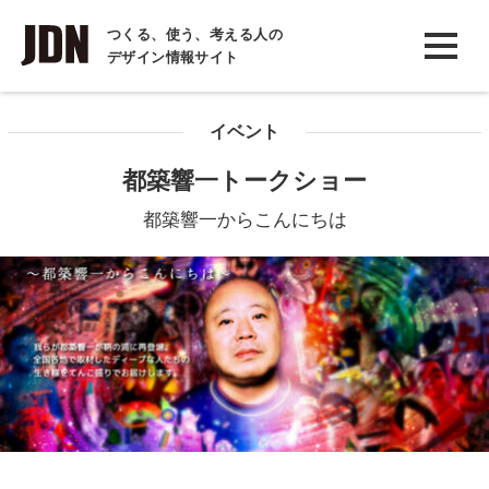
INTERVIEW
つくる、使う、考える人の
デザイン情報サイト
インタビュー
REPORT
イベント
レポート
都築響一トークショー
COLUMN
都築響一からこんにちは
コラム