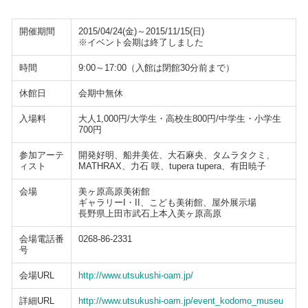
開催期間
2015/04/24(金)～2015/11/15(日)
※イベント会期は終了しました
時間
9:00～17:00（入館は閉館30分前まで）
休館日
会期中無休
入場料
大人1,000円/大学生・高校生800円/中学生・小学生
700円
参加アーテ
開発好明、船井美佐、大石麻央、タムラタクミ、
ィスト
MATHRAX、力石 咲、tupera tupera、有田暁子
会場
美ヶ原高原美術館
ギャラリーI・II、こども美術館、屋外展示場
長野県上田市武石上本入美ヶ原高原
会場電話番
0268-86-2331
号
会場URL
http://www.utsukushi-oam.jp/
詳細URL
http://www.utsukushi-oam.jp/event_kodomo_museu