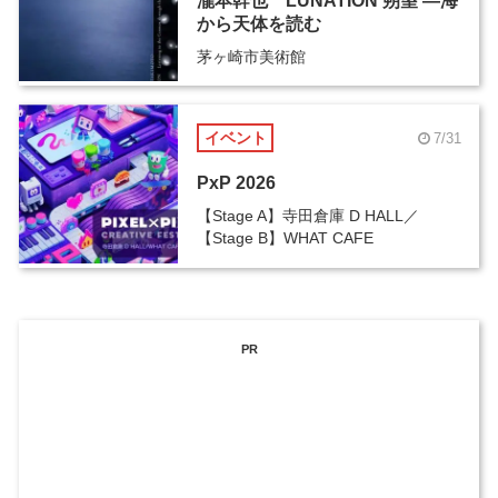
瀧本幹也 LUNATION 朔望 ―海
から天体を読む
茅ヶ崎市美術館
イベント
7/31
PxP 2026
【Stage A】寺田倉庫 D HALL／
【Stage B】WHAT CAFE
PR