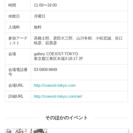
時間
11:00〜19:00
休館日
月曜日
入場料
無料
参加アーテ
高橋士郎、原田大三郎、山川冬樹、小松宏誠、谷口
ィスト
暁彦、莇貴彦
会場
gallery COEXIST-TOKYO
東京都江東区木場3-18-17 2F
会場電話番
03-5809-9949
号
会場URL
http://coexist-tokyo.com
詳細URL
http://coexist-tokyo.com/air/
そのほかのイベント