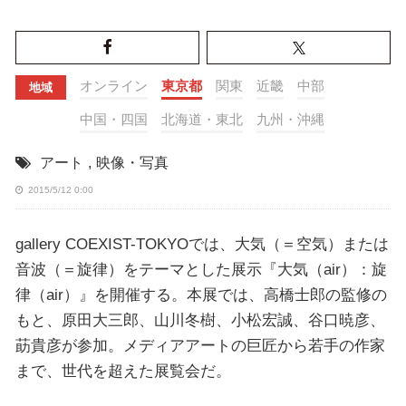
オンライン
東京都
関東
近畿
中部
地域
中国・四国
北海道・東北
九州・沖縄
アート
,
映像・写真
2015/5/12 0:00
gallery COEXIST-TOKYOでは、大気（＝空気）または
音波（＝旋律）をテーマとした展示『大気（air）：旋
律（air）』を開催する。本展では、高橋士郎の監修の
もと、原田大三郎、山川冬樹、小松宏誠、谷口暁彦、
莇貴彦が参加。メディアアートの巨匠から若手の作家
まで、世代を超えた展覧会だ。