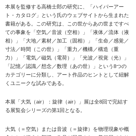
本展を監修する高橋士郎の研究に、「ハイパーアー
ト・カタログ」という氏のウェブサイトから生まれた
書籍がある。この研究は、この世からあの世まですべ
ての事象を「空気／音波（空相）」「液体／流体（液
相）」「大地／素材／加工（固相）」「生命／感覚／
寸法／時間（この世）」「重力／機構／構造（重
力）」「電気／磁気（電荷）」「光波／視覚（光）」
「記憶／認識／想念／数理（あの世）」という8つの
カテゴリーに分類し、アート作品のヒントとして紐解
くユニークな試みである。
本展「大気（air）：旋律（air）」展は全8回で完結す
る展覧会シリーズの第1回となる。
大気（＝空気）または音波（＝旋律）を物理現象や概