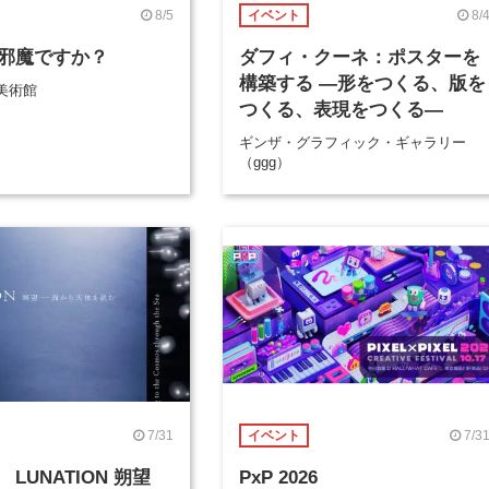
8/5
8/
イベント
邪魔ですか？
ダフィ・クーネ：ポスターを
構築する ―形をつくる、版を
美術館
つくる、表現をつくる―
ギンザ・グラフィック・ギャラリー
（ggg）
7/31
7/3
イベント
LUNATION 朔望
PxP 2026