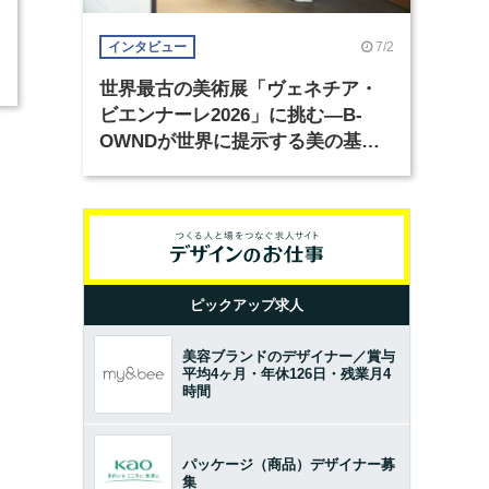
7/2
インタビュー
世界最古の美術展「ヴェネチア・
ビエンナーレ2026」に挑む―B-
OWNDが世界に提示する美の基準
とは？（前編）
ピックアップ求人
美容ブランドのデザイナー／賞与
平均4ヶ月・年休126日・残業月4
時間
パッケージ（商品）デザイナー募
集