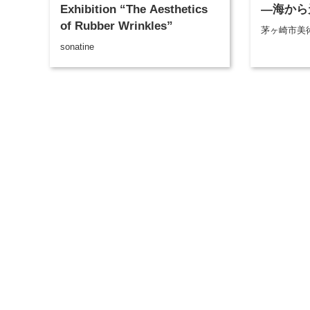
Exhibition “The Aesthetics
―海から
of Rubber Wrinkles”
茅ヶ崎市美
sonatine