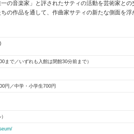
唯一の音楽家」と評されたサティの活動を芸術家との
たちの作品を通して、作曲家サティの新たな側面を浮
)
は21:00まで／いずれも入館は閉館30分前まで）
000円／中学・小学生700円
ル）
useum/