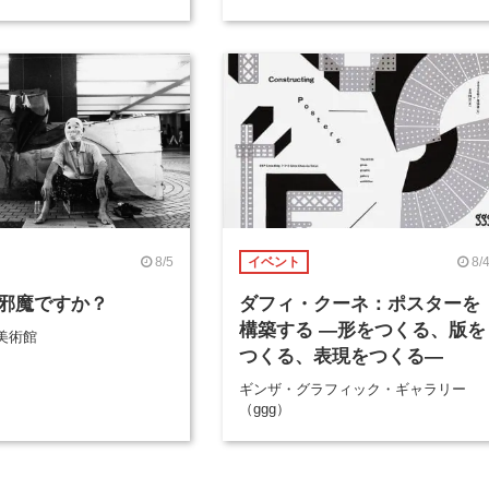
8/5
8/
イベント
邪魔ですか？
ダフィ・クーネ：ポスターを
構築する ―形をつくる、版を
美術館
つくる、表現をつくる―
ギンザ・グラフィック・ギャラリー
（ggg）