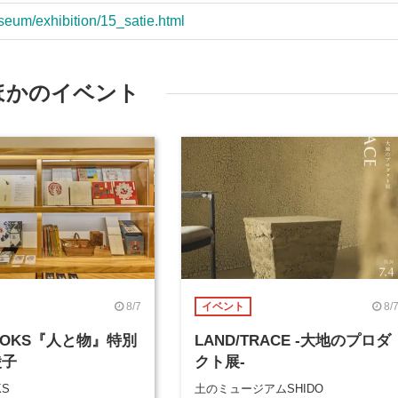
eum/exhibition/15_satie.html
ほかのイベント
8/7
8/
イベント
BOOKS『人と物』特別
LAND/TRACE -大地のプロダ
綾子
クト展-
KS
土のミュージアムSHIDO