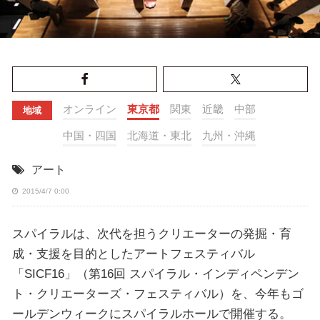
オンライン
東京都
関東
近畿
中部
地域
中国・四国
北海道・東北
九州・沖縄
アート
2015/4/7 0:00
スパイラルは、次代を担うクリエーターの発掘・育
成・支援を目的としたアートフェスティバル
「SICF16」（第16回 スパイラル・インディペンデン
ト・クリエーターズ・フェスティバル）を、今年もゴ
ールデンウィークにスパイラルホールで開催する。