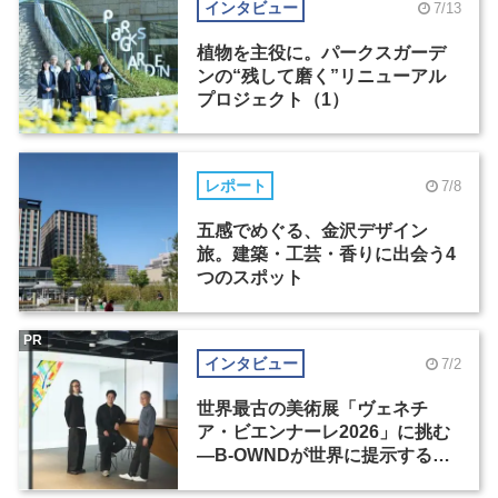
インタビュー
7/13
植物を主役に。パークスガーデ
ンの“残して磨く”リニューアル
プロジェクト（1）
レポート
7/8
五感でめぐる、金沢デザイン
旅。建築・工芸・香りに出会う4
つのスポット
PR
インタビュー
7/2
世界最古の美術展「ヴェネチ
ア・ビエンナーレ2026」に挑む
―B-OWNDが世界に提示する美
の基準とは？（前編）