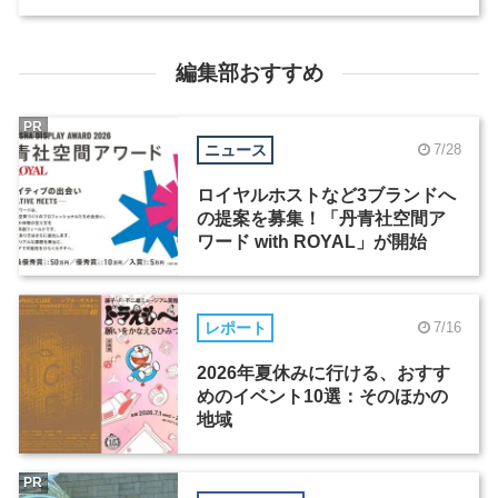
編集部おすすめ
PR
ニュース
7/28
ロイヤルホストなど3ブランドへ
の提案を募集！「丹青社空間ア
ワード with ROYAL」が開始
レポート
7/16
2026年夏休みに行ける、おすす
めのイベント10選：そのほかの
地域
PR