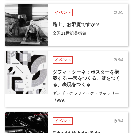
イベント
8/5
路上、お邪魔ですか？
金沢21世紀美術館
イベント
8/4
ダフィ・クーネ：ポスターを構
築する ―形をつくる、版をつく
る、表現をつくる―
ギンザ・グラフィック・ギャラリー
（ggg）
イベント
8/4
Takashi Makabe Solo