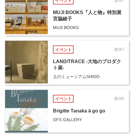
イベント
8/7
MUJI BOOKS『人と物』特別展
宮脇綾子
MUJI BOOKS
イベント
8/7
LAND/TRACE -大地のプロダク
ト展-
土のミュージアムSHIDO
イベント
8/6
Brigitte Tanaka ā go go
OFS GALLERY