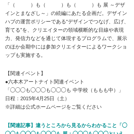
「（ ）も（ ）も（ ）も 展 ～デザ
インとまなざし～」の続編にあたる企画だ。デザイン
ハブの運営ポリシーである“デザインでつなげ、広げ、
育てる”を、クリエイターの領域横断的な目線や表現
力、発信力などを通じて体現するプログラムで、展示
のほか会期中には参加クリエイターによるワークショ
ップも実施する。
【関連イベント】
●六本木アートナイト関連イベント
「◯◯◯も◯◯◯も◯◯◯も 中学校（ももも中）」
日程：2015年4月25日（土）
※詳細は公式ホームページをご覧ください
【関連記事】違うところから見るからわかること「◯
◯◯も◯◯◯も◯◯◯も 展：◯◯◯も◯◯◯といえ