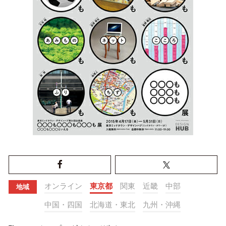
オンライン
東京都
関東
近畿
中部
地域
中国・四国
北海道・東北
九州・沖縄