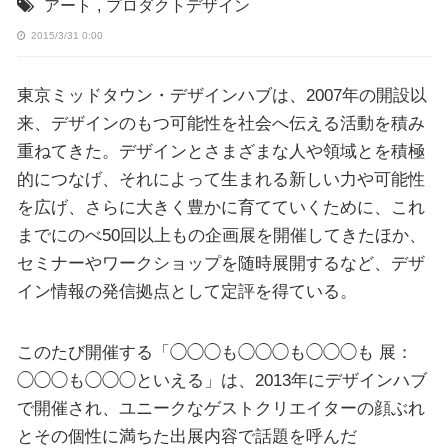
アート
,
プロダクトデザイン
2015/3/31 0:00
東京ミッドタウン・デザインハブは、2007年の開設以
来、デザインのもつ可能性を社会へ伝える活動を積み
重ねてきた。デザインとさまざまな人や領域とを積極
的につなげ、それによって生まれる新しい力や可能性
を広げ、さらに大きく豊かに育てていくために、これ
までにのべ50回以上もの企画展を開催してきたほか、
セミナーやワークショップを随時展開するなど、デザ
イン情報の発信拠点として定評を得ている。
このたび開催する「◯◯◯も◯◯◯も◯◯◯も 展：
◯◯◯も◯◯◯といえる」は、2013年にデザインハブ
で開催され、ユニークなゲストクリエイターの顔ぶれ
とその個性に満ちた出展内容で話題を呼んだ