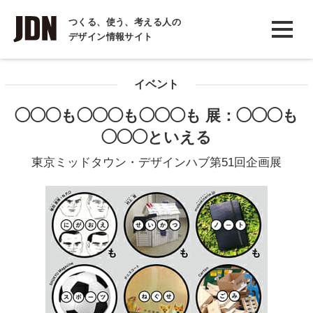
INTERVIEW
つくる、使う、考える人の
デザイン情報サイト
インタビュー
REPORT
イベント
レポート
◯◯◯も◯◯◯も◯◯◯も 展：◯◯◯も
COLUMN
◯◯◯といえる
コラム
東京ミッドタウン・デザインハブ第51回企画展