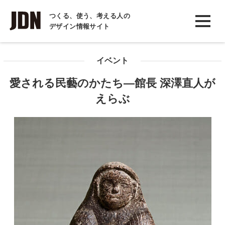
INTERVIEW
つくる、使う、考える人の
デザイン情報サイト
インタビュー
REPORT
イベント
レポート
愛される民藝のかたち―館長 深澤直人が
COLUMN
えらぶ
コラム