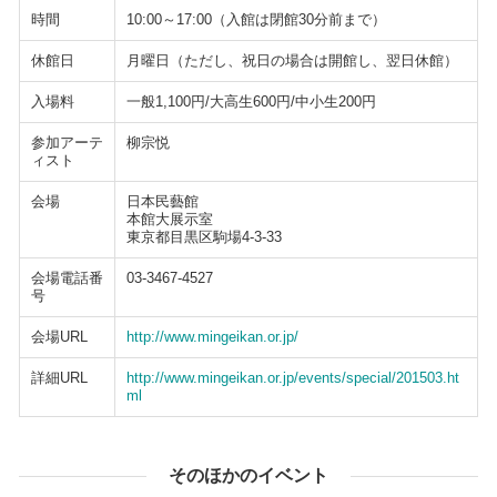
時間
10:00～17:00（入館は閉館30分前まで）
休館日
月曜日（ただし、祝日の場合は開館し、翌日休館）
入場料
一般1,100円/大高生600円/中小生200円
参加アーテ
柳宗悦
ィスト
会場
日本民藝館
本館大展示室
東京都目黒区駒場4-3-33
会場電話番
03-3467-4527
号
会場URL
http://www.mingeikan.or.jp/
詳細URL
http://www.mingeikan.or.jp/events/special/201503.ht
ml
そのほかのイベント