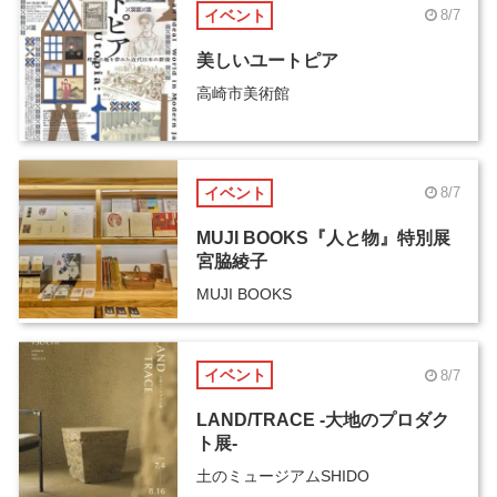
イベント
8/7
美しいユートピア
高崎市美術館
イベント
8/7
MUJI BOOKS『人と物』特別展
宮脇綾子
MUJI BOOKS
イベント
8/7
LAND/TRACE -大地のプロダク
ト展-
土のミュージアムSHIDO