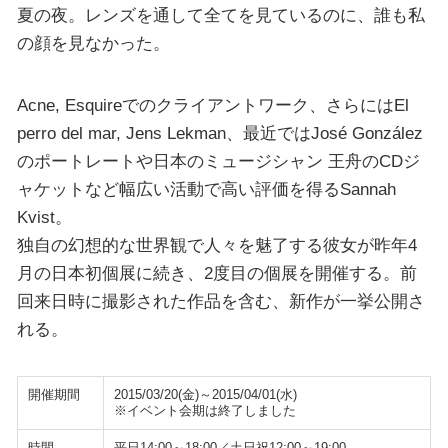
夏の夜。レンズを通して全てを見ているのに、誰も私
の顔を見なかった。
Acne, Esquireでのクライアントワーク、さらにはEl
perro del mar, Jens Lekman、最近ではJosé González
のポートレートや日本のミュージシャン 王舟のCDジ
ャケットなど幅広い活動で高い評価を得るSannah
Kvist。
独自の幻想的な世界観で人々を魅了する彼女が昨年4
月の日本初個展に続き、2度目の個展を開催する。前
回来日時に撮影された作品を含む、新作が一挙公開さ
れる。
開催期間
2015/03/20(金)～2015/04/01(水)
※イベント会期は終了しました
時間
平日14:00～18:00／土日祝12:00～19:00