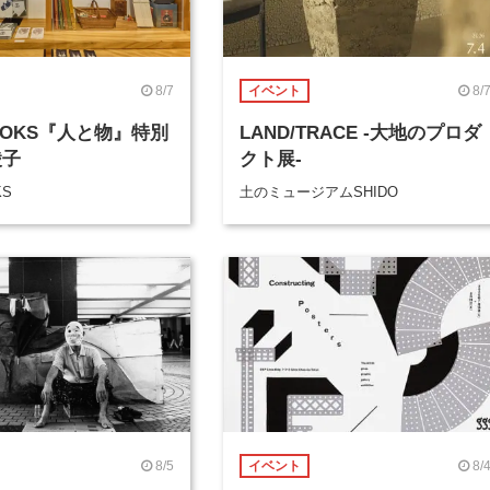
8/7
8/
イベント
BOOKS『人と物』特別
LAND/TRACE -大地のプロダ
綾子
クト展-
KS
土のミュージアムSHIDO
8/5
8/
イベント