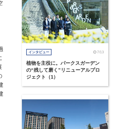
空
過
7/13
インタビュー
に
植物を主役に。パークスガーデン
展
の“残して磨く”リニューアルプロ
の
ジェクト（1）
建
建