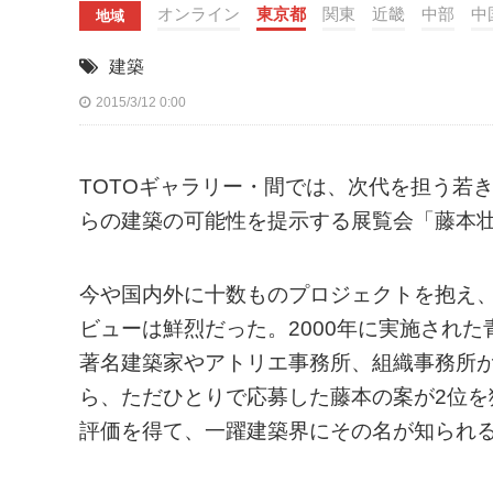
オンライン
東京都
関東
近畿
中部
中
地域
建築
2015/3/12 0:00
TOTOギャラリー・間では、次代を担う若
らの建築の可能性を提示する展覧会「藤本
今や国内外に十数ものプロジェクトを抱え
ビューは鮮烈だった。2000年に実施され
著名建築家やアトリエ事務所、組織事務所が
ら、ただひとりで応募した藤本の案が2位
評価を得て、一躍建築界にその名が知られ