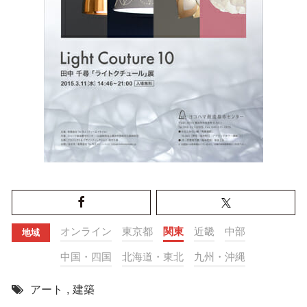
オンライン
東京都
関東
近畿
中部
地域
中国・四国
北海道・東北
九州・沖縄
アート
,
建築