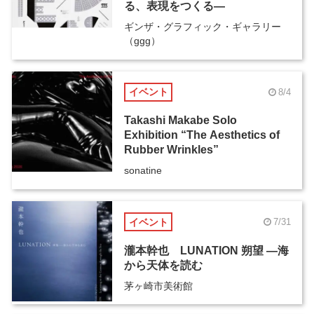
る、表現をつくる―
ギンザ・グラフィック・ギャラリー
（ggg）
イベント
8/4
Takashi Makabe Solo
Exhibition “The Aesthetics of
Rubber Wrinkles”
sonatine
イベント
7/31
瀧本幹也 LUNATION 朔望 ―海
から天体を読む
茅ヶ崎市美術館