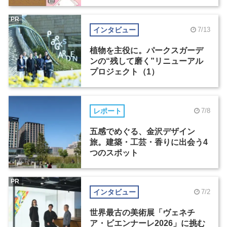
PR
インタビュー
7/13
植物を主役に。パークスガーデ
ンの“残して磨く”リニューアル
プロジェクト（1）
レポート
7/8
五感でめぐる、金沢デザイン
旅。建築・工芸・香りに出会う4
つのスポット
PR
インタビュー
7/2
世界最古の美術展「ヴェネチ
ア・ビエンナーレ2026」に挑む