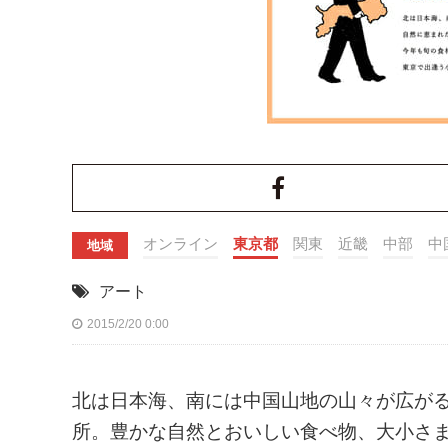
オンライン
東京都
関東
近畿
中部
中
地域
アート
2015/2/20 0:00
北は日本海、南には中国山地の山々が広が
所。豊かな自然とおいしい食べ物、大小さ