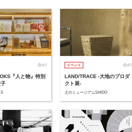
8/7
8/
イベント
BOOKS『人と物』特別
LAND/TRACE -大地のプロダ
綾子
クト展-
KS
土のミュージアムSHIDO