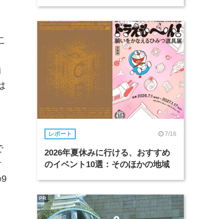
こ
舗
は
7/16
レポート
で
2026年夏休みに行ける、おすすめ
ケ
のイベント10選：そのほかの地域
9
PR