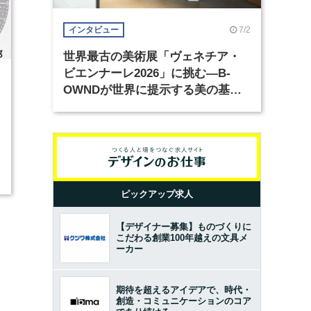
7/2
インタビュー
世界最古の美術展「ヴェネチア・
ビエンナーレ2026」に挑む―B-
4
OWNDが世界に提示する美の基準
とは？（前編）
ピックアップ求人
【デザイナー募集】ものづくりに
こだわる創業100年越えの文具メ
ーカー
期待を超えるアイデアで、時代・
創造・コミュニケーションのコア