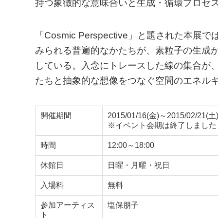
持つ象徴的な意味合いと生成・循環プロセ
「Cosmic Perspective」と題さ
みられる普遍的なかたちが、素粒子の生成
している。入念にトレースした線の集合が
たちと抽象的な想像をつなぐ空間のエネル
開催期間
2015/01/16(金)～2015/02/21(土
※イベント会期は終了しました
時間
12:00～18:00
休館日
日曜・月曜・祝日
入場料
無料
参加アーティス
塩保朋子
ト