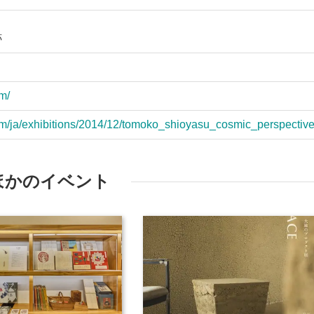
跡
m/
m/ja/exhibitions/2014/12/tomoko_shioyasu_cosmic_perspective
ほかのイベント