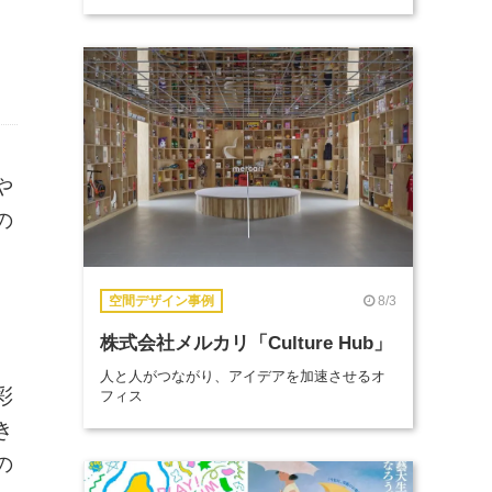
や
の
8/3
空間デザイン事例
株式会社メルカリ「Culture Hub」
人と人がつながり、アイデアを加速させるオ
彩
フィス
き
の