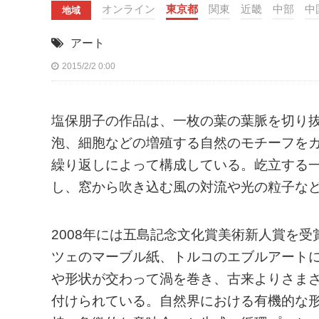
オンライン
東京都
関東
近畿
中部
中
地域
アート
2015/2/2 0:00
塩保朋子の作品は、一枚の葉の葉脈を切り
泡、細胞などの増殖する自然のモチーフを
繰り返しによって構成している。屹立する
し、窓から吹き込む風の対流や光の粒子な
2008年には五島記念文化賞美術新人賞を
ツェのマーブル紙、トルコのエブルアート
や形状が交わって渦を巻き、古来よりさま
付けられている。自然界における有機的な