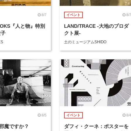
8/7
8/
イベント
BOOKS『人と物』特別
LAND/TRACE -大地のプロダ
綾子
クト展-
KS
土のミュージアムSHIDO
8/5
8/
イベント
邪魔ですか？
ダフィ・クーネ：ポスターを