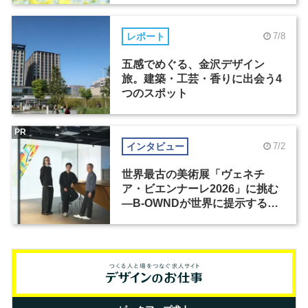
レポート
7/8
五感でめぐる、金沢デザイン
旅。建築・工芸・香りに出会う4
つのスポット
PR
インタビュー
7/2
世界最古の美術展「ヴェネチ
ア・ビエンナーレ2026」に挑む
―B-OWNDが世界に提示する美
の基準とは？（前編）