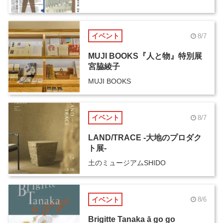
イベント
8/7
MUJI BOOKS『人と物』特別展
宮脇綾子
MUJI BOOKS
イベント
8/7
LAND/TRACE -大地のプロダク
ト展-
土のミュージアムSHIDO
イベント
8/6
Brigitte Tanaka ā go go