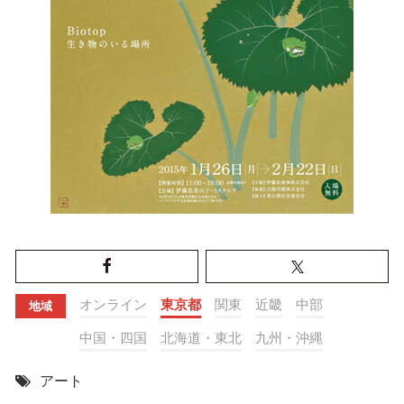
オンライン
東京都
関東
近畿
中部
地域
中国・四国
北海道・東北
九州・沖縄
アート