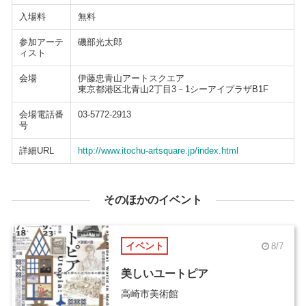
入場料
無料
参加アーテ
磯部光太郎
ィスト
会場
伊藤忠青山アートスクエア
東京都港区北青山2丁目3－1シーアイプラザB1F
会場電話番
03-5772-2913
号
詳細URL
http://www.itochu-artsquare.jp/index.html
そのほかのイベント
イベント
8/7
美しいユートピア
高崎市美術館