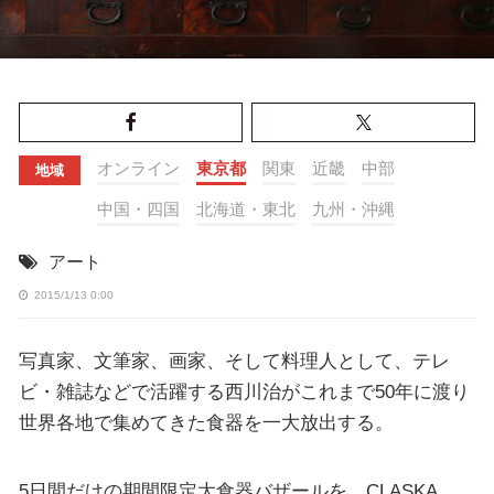
オンライン
東京都
関東
近畿
中部
地域
中国・四国
北海道・東北
九州・沖縄
アート
2015/1/13 0:00
写真家、文筆家、画家、そして料理人として、テレ
ビ・雑誌などで活躍する西川治がこれまで50年に渡り
世界各地で集めてきた食器を一大放出する。
5日間だけの期間限定大食器バザールを、CLASKA