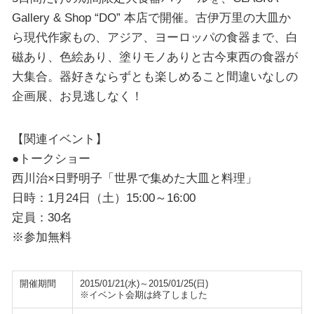
Gallery & Shop “DO” 本店で開催。古伊万里の大皿か
ら現代作家もの、アジア、ヨーロッパの食器まで、白
磁あり、色絵あり、塗りモノありと古今東西の食器が
大集合。器好きならずとも楽しめること間違いなしの
企画展、お見逃しなく！
【関連イベント】
●トークショー
西川治×日野明子「世界で集めた大皿と料理」
日時：1月24日（土）15:00～16:00
定員：30名
※参加無料
開催期間
2015/01/21(水)～2015/01/25(日)
※イベント会期は終了しました