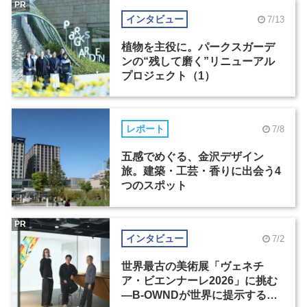
PR
インタビュー
7/13
植物を主役に。パークスガーデ
ンの“残して磨く”リニューアル
プロジェクト（1）
レポート
7/8
五感でめぐる、金沢デザイン
旅。建築・工芸・香りに出会う4
つのスポット
PR
インタビュー
7/2
世界最古の美術展「ヴェネチ
ア・ビエンナーレ2026」に挑む
―B-OWNDが世界に提示する美