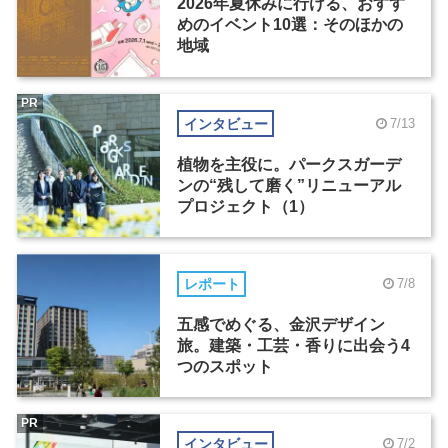
2026年夏休みに行ける、おすす
めのイベント10選：そのほかの
地域
PR
インタビュー
7/13
植物を主役に。パークスガーデ
ンの“残して磨く”リニューアル
プロジェクト（1）
レポート
7/8
五感でめぐる、金沢デザイン
旅。建築・工芸・香りに出会う4
つのスポット
PR
インタビュー
7/2