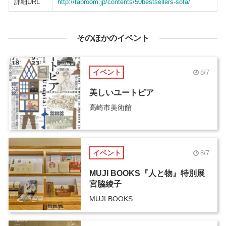
詳細URL
http://tabroom.jp/contents/50bestsellers-sofa/
そのほかのイベント
イベント
8/7
美しいユートピア
高崎市美術館
イベント
8/7
MUJI BOOKS『人と物』特別展
宮脇綾子
MUJI BOOKS