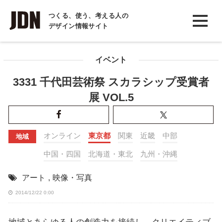
INTERVIEW
つくる、使う、考える人の
デザイン情報サイト
インタビュー
REPORT
イベント
レポート
3331 千代田芸術祭 スカラシップ受賞者
COLUMN
展 VOL.5
コラム
オンライン
東京都
関東
近畿
中部
地域
中国・四国
北海道・東北
九州・沖縄
アート
,
映像・写真
2014/12/22 0:00
地域とあらゆる人の創造力を接続し、クリエイティブ