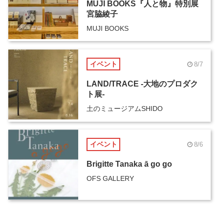
MUJI BOOKS『人と物』特別展
宮脇綾子
MUJI BOOKS
イベント
8/7
LAND/TRACE -大地のプロダク
ト展-
土のミュージアムSHIDO
イベント
8/6
Brigitte Tanaka ā go go
OFS GALLERY