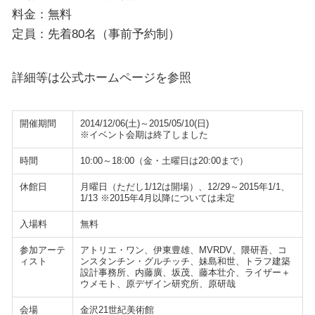
料金：無料
定員：先着80名（事前予約制）
詳細等は公式ホームページを参照
開催期間
2014/12/06(土)～2015/05/10(日)
※イベント会期は終了しました
時間
10:00～18:00（金・土曜日は20:00まで）
休館日
月曜日（ただし1/12は開場）、12/29～2015年1/1、
1/13 ※2015年4月以降については未定
入場料
無料
参加アーテ
アトリエ・ワン、伊東豊雄、MVRDV、隈研吾、コ
ィスト
ンスタンチン・グルチッチ、妹島和世、トラフ建築
設計事務所、内藤廣、坂茂、藤本壮介、ライザー＋
ウメモト、原デザイン研究所、原研哉
会場
金沢21世紀美術館