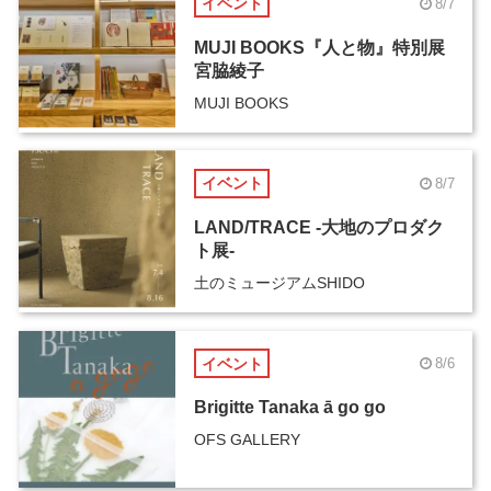
イベント
8/7
MUJI BOOKS『人と物』特別展
宮脇綾子
MUJI BOOKS
イベント
8/7
LAND/TRACE -大地のプロダク
ト展-
土のミュージアムSHIDO
イベント
8/6
Brigitte Tanaka ā go go
OFS GALLERY