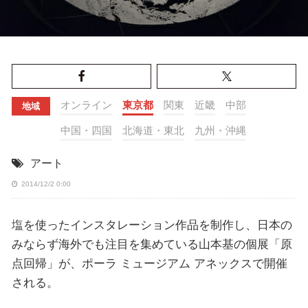
オンライン
東京都
関東
近畿
中部
地域
中国・四国
北海道・東北
九州・沖縄
アート
2014/12/2 0:00
塩を使ったインスタレーション作品を制作し、日本の
みならず海外でも注目を集めている山本基の個展「原
点回帰」が、ポーラ ミュージアム アネックスで開催
される。