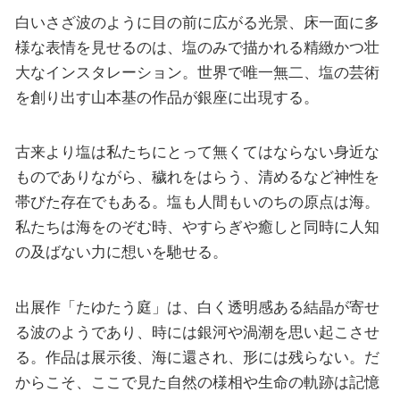
白いさざ波のように目の前に広がる光景、床一面に多
様な表情を見せるのは、塩のみで描かれる精緻かつ壮
大なインスタレーション。世界で唯一無二、塩の芸術
を創り出す山本基の作品が銀座に出現する。
古来より塩は私たちにとって無くてはならない身近な
ものでありながら、穢れをはらう、清めるなど神性を
帯びた存在でもある。塩も人間もいのちの原点は海。
私たちは海をのぞむ時、やすらぎや癒しと同時に人知
の及ばない力に想いを馳せる。
出展作「たゆたう庭」は、白く透明感ある結晶が寄せ
る波のようであり、時には銀河や渦潮を思い起こさせ
る。作品は展示後、海に還され、形には残らない。だ
からこそ、ここで見た自然の様相や生命の軌跡は記憶