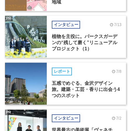
地域
PR
インタビュー
7/13
植物を主役に。パークスガーデ
ンの“残して磨く”リニューアル
プロジェクト（1）
レポート
7/8
五感でめぐる、金沢デザイン
旅。建築・工芸・香りに出会う4
つのスポット
PR
インタビュー
7/2
世界最古の美術展「ヴェネチ