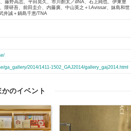
、藤野高志、平田晃久、市川創太／dNA、石上純也、伊東豊
、隈研吾、前田圭介、内藤廣、中山英之＋I.Avissar、妹島和世
武井誠＋鍋島千恵/TNA
se/
ese/ga_gallery/2014/1411-1502_GAJ2014/gallery_gaj2014.html
ほかのイベント