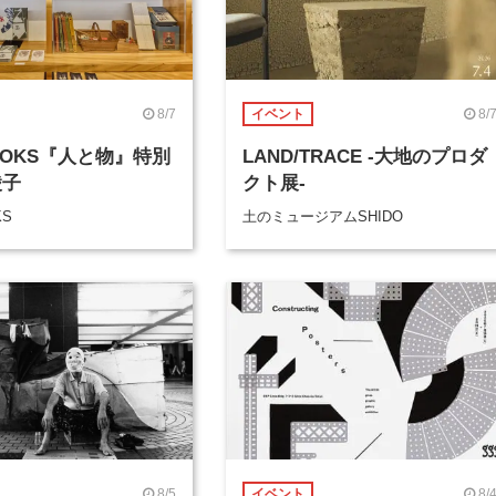
8/7
8/
イベント
BOOKS『人と物』特別
LAND/TRACE -大地のプロダ
綾子
クト展-
KS
土のミュージアムSHIDO
8/5
8/
イベント