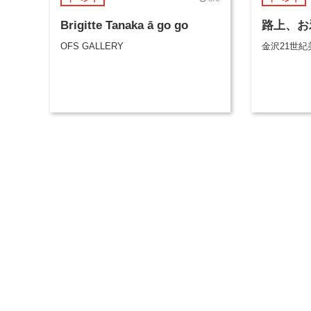
Brigitte Tanaka ā go go
路上、お
OFS GALLERY
金沢21世紀