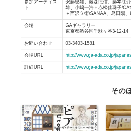
参加アーティス
安藤忠雄、藤森照信、藤本壮介
ト
雄、小嶋一浩＋赤松佳珠子/CAt
＋西沢立衛/SANAA、島田陽、
会場
GAギャラリー
東京都渋谷区千駄ヶ谷3-12-14
お問い合わせ
03-3403-1581
会場URL
http://www.ga-ada.co.jp/japane
詳細URL
http://www.ga-ada.co.jp/japan
その