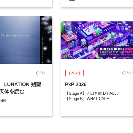
7/31
7/3
イベント
LUNATION 朔望
PxP 2026
天体を読む
【Stage A】寺田倉庫 D HALL／
【Stage B】WHAT CAFE
術館