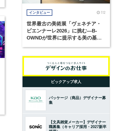
7/2
インタビュー
世界最古の美術展「ヴェネチア・
ビエンナーレ2026」に挑む―B-
OWNDが世界に提示する美の基準
とは？（前編）
1
ピックアップ求人
パッケージ（商品）デザイナー募
集
【文具雑貨メーカー】デザイナー
職募集（キャリア採用・2027新卒