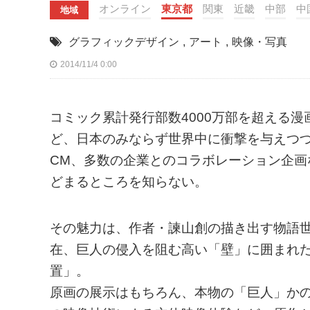
オンライン
東京都
関東
近畿
中部
中
地域
グラフィックデザイン
,
アート
,
映像・写真
2014/11/4 0:00
コミック累計発行部数4000万部を超える
ど、日本のみならず世界中に衝撃を与えつ
CM、多数の企業とのコラボレーション企
どまるところを知らない。
その魅力は、作者・諫山創の描き出す物語
在、巨人の侵入を阻む高い「壁」に囲まれ
置」。
原画の展示はもちろん、本物の「巨人」か