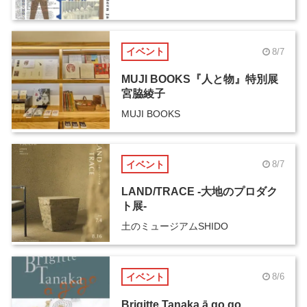
イベント
8/7
MUJI BOOKS『人と物』特別展
宮脇綾子
MUJI BOOKS
イベント
8/7
LAND/TRACE -大地のプロダク
ト展-
土のミュージアムSHIDO
イベント
8/6
Brigitte Tanaka ā go go