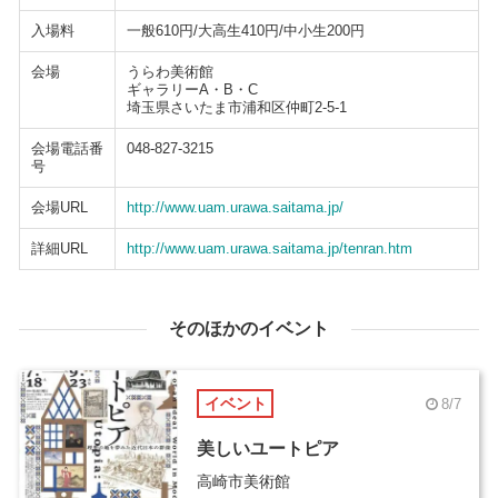
入場料
一般610円/大高生410円/中小生200円
会場
うらわ美術館
ギャラリーA・B・C
埼玉県さいたま市浦和区仲町2-5-1
会場電話番
048-827-3215
号
会場URL
http://www.uam.urawa.saitama.jp/
詳細URL
http://www.uam.urawa.saitama.jp/tenran.htm
そのほかのイベント
イベント
8/7
美しいユートピア
高崎市美術館