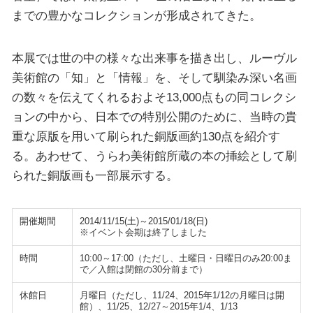
までの豊かなコレクションが形成されてきた。
本展では世の中の様々な出来事を描き出し、ルーヴル
美術館の「知」と「情報」を、そして馴染み深い名画
の数々を伝えてくれるおよそ13,000点もの同コレクシ
ョンの中から、日本での特別公開のために、当時の貴
重な原版を用いて刷られた銅版画約130点を紹介す
る。あわせて、うらわ美術館所蔵の本の挿絵として刷
られた銅版画も一部展示する。
開催期間
2014/11/15(土)～2015/01/18(日)
※イベント会期は終了しました
時間
10:00～17:00（ただし、土曜日・日曜日のみ20:00ま
で／入館は閉館の30分前まで）
休館日
月曜日（ただし、11/24、2015年1/12の月曜日は開
館）、11/25、12/27～2015年1/4、1/13