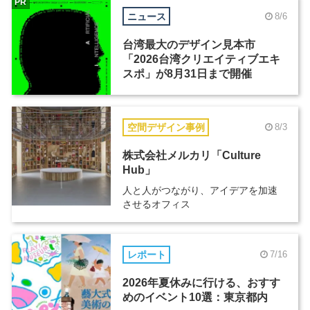
PR
ニュース
8/6
台湾最大のデザイン見本市
「2026台湾クリエイティブエキ
スポ」が8月31日まで開催
空間デザイン事例
8/3
株式会社メルカリ「Culture
Hub」
人と人がつながり、アイデアを加速
させるオフィス
レポート
7/16
2026年夏休みに行ける、おすす
めのイベント10選：東京都内