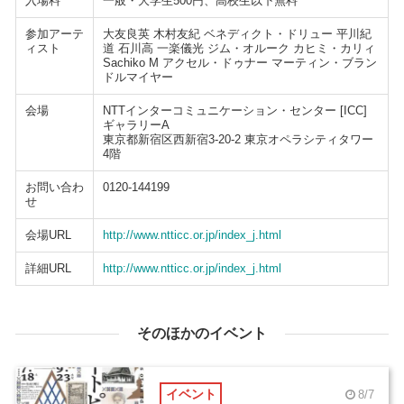
入場料
一般・大学生500円、高校生以下無料
参加アーテ
大友良英 木村友紀 ベネディクト・ドリュー 平川紀
ィスト
道 石川高 一楽儀光 ジム・オルーク カヒミ・カリィ
Sachiko M アクセル・ドゥナー マーティン・ブラン
ドルマイヤー
会場
NTTインターコミュニケーション・センター [ICC]
ギャラリーA
東京都新宿区西新宿3-20-2 東京オペラシティタワー
4階
お問い合わ
0120-144199
せ
会場URL
http://www.ntticc.or.jp/index_j.html
詳細URL
http://www.ntticc.or.jp/index_j.html
そのほかのイベント
イベント
8/7