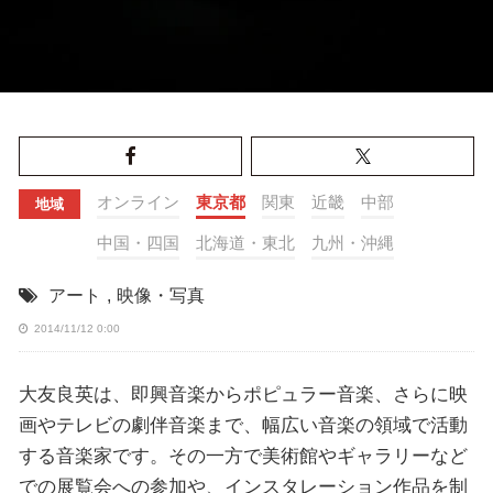
オンライン
東京都
関東
近畿
中部
地域
中国・四国
北海道・東北
九州・沖縄
アート
,
映像・写真
2014/11/12 0:00
大友良英は、即興音楽からポピュラー音楽、さらに映
画やテレビの劇伴音楽まで、幅広い音楽の領域で活動
する音楽家です。その一方で美術館やギャラリーなど
での展覧会への参加や、インスタレーション作品を制