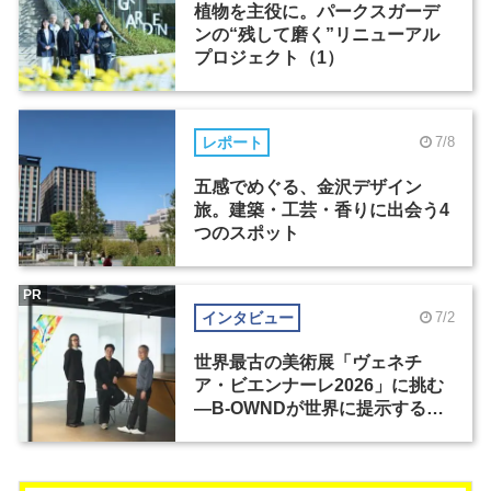
植物を主役に。パークスガーデ
ンの“残して磨く”リニューアル
プロジェクト（1）
レポート
7/8
五感でめぐる、金沢デザイン
旅。建築・工芸・香りに出会う4
つのスポット
PR
インタビュー
7/2
世界最古の美術展「ヴェネチ
ア・ビエンナーレ2026」に挑む
―B-OWNDが世界に提示する美
の基準とは？（前編）