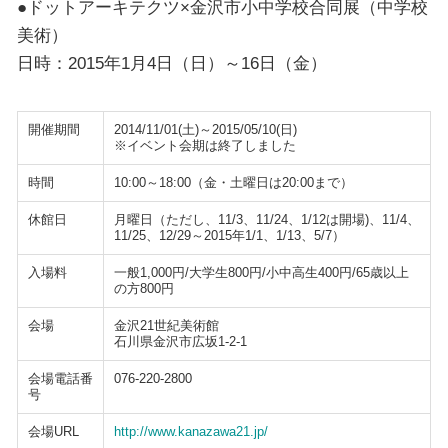
●ドットアーキテクツ×金沢市小中学校合同展（中学校
美術）
日時：2015年1月4日（日）～16日（金）
開催期間
2014/11/01(土)～2015/05/10(日)
※イベント会期は終了しました
時間
10:00～18:00（金・土曜日は20:00まで）
休館日
月曜日（ただし、11/3、11/24、1/12は開場)、11/4、
11/25、12/29～2015年1/1、1/13、5/7）
入場料
一般1,000円/大学生800円/小中高生400円/65歳以上
の方800円
会場
金沢21世紀美術館
石川県金沢市広坂1-2-1
会場電話番
076-220-2800
号
会場URL
http://www.kanazawa21.jp/