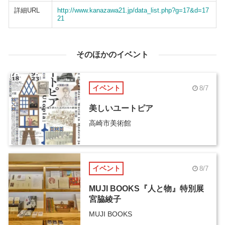
詳細URL
http://www.kanazawa21.jp/data_list.php?g=17&d=17
21
そのほかのイベント
イベント
8/7
美しいユートピア
高崎市美術館
イベント
8/7
MUJI BOOKS『人と物』特別展
宮脇綾子
MUJI BOOKS