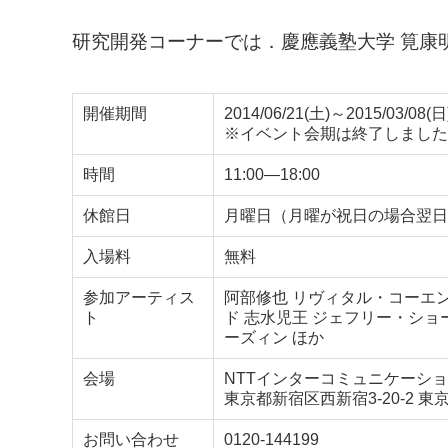
研究開発コーナーでは．慶應義塾大学 筧康明研
開催期間
2014/06/21(土)～2015/03/08(日
※イベント会期は終了しました
時間
11:00—18:00
休館日
月曜日（月曜が祝日の場合翌日），
入場料
無料
参加アーティス
阿部修也 リヴィタル・コーエ
ト
ド 志水児王 ジェフリー・ショ
ーズィン ほか
会場
NTTインターコミュニケーション
東京都新宿区西新宿3-20-2 
お問い合わせ
0120-144199