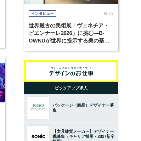
7/2
インタビュー
世界最古の美術展「ヴェネチア・
ビエンナーレ2026」に挑む―B-
OWNDが世界に提示する美の基準
とは？（前編）
ピックアップ求人
パッケージ（商品）デザイナー募
集
1
【文具雑貨メーカー】デザイナー
職募集（キャリア採用・2027新卒