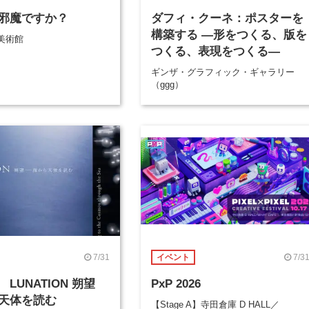
邪魔ですか？
ダフィ・クーネ：ポスターを
構築する ―形をつくる、版を
美術館
つくる、表現をつくる―
ギンザ・グラフィック・ギャラリー
（ggg）
7/31
7/3
イベント
LUNATION 朔望
PxP 2026
天体を読む
【Stage A】寺田倉庫 D HALL／