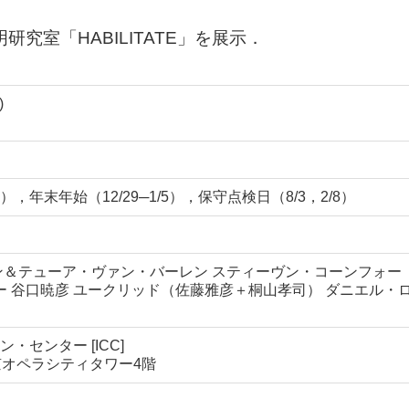
究室「HABILITATE」を展示．
)
年末年始（12/29─1/5），保守点検日（8/3，2/8）
ン＆テューア・ヴァン・バーレン スティーヴン・コーンフォー
ー 谷口暁彦 ユークリッド（佐藤雅彦＋桐山孝司） ダニエル・
・センター [ICC]
東京オペラシティタワー4階