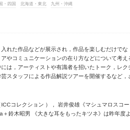
国・四国
北海道・東北
九州・沖縄
り入れた作品などが展示され，作品を楽しむだけでな
ィアやコミュニケーションの在り方などについて考え
中には，アーティストや有識者を招いたトーク，レク
学芸スタッフによる作品解説ツアーを開催するなど，
CCコレクション ）， 岩井俊雄《マシュマロスコー
vala＋鈴木昭男 《大きな耳をもったキツネ》は昨年度