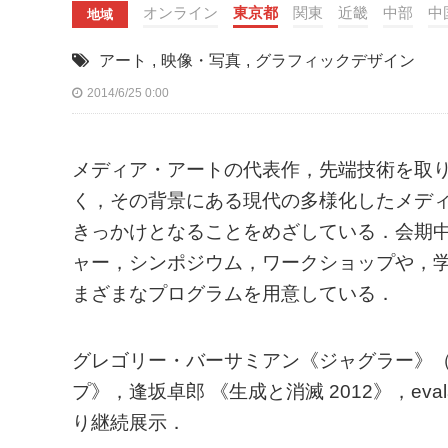
オンライン
東京都
関東
近畿
中部
中
地域
アート
,
映像・写真
,
グラフィックデザイン
2014/6/25 0:00
メディア・アートの代表作，先端技術を取
く，その背景にある現代の多様化したメデ
きっかけとなることをめざしている．会期
ャー，シンポジウム，ワークショップや，
まざまなプログラムを用意している．
グレゴリー・バーサミアン《ジャグラー》（I
プ》，逢坂卓郎 《生成と消滅 2012》，e
り継続展示．