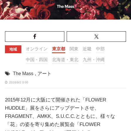
オンライン
東京都
関東
近畿
中部
地域
中国・四国
北海道・東北
九州・沖縄
The Mass
,
アート
2016/9/2 0:00
2015年12月に大阪にて開催された「FLOWER
HUDDLE」展をさらにアップデートさせ、
FRAGMENT、AMKK、S.U.C.C.とともに、様々な
「花」の姿を寄り集めた展覧会「FLOWER