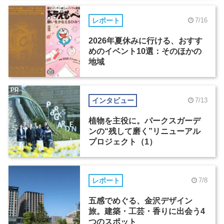
レポート
7/16
2026年夏休みに行ける、おすす
めのイベント10選：そのほかの
地域
PR
インタビュー
7/13
植物を主役に。パークスガーデ
ンの“残して磨く”リニューアル
プロジェクト（1）
レポート
7/8
五感でめぐる、金沢デザイン
旅。建築・工芸・香りに出会う4
つのスポット