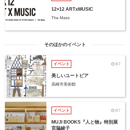
12×12 ARTxMUSIC
The Mass
そのほかのイベント
イベント
8/7
美しいユートピア
高崎市美術館
イベント
8/7
MUJI BOOKS『人と物』特別展
宮脇綾子