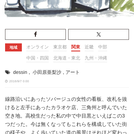
オンライン
東京都
関東
近畿
中部
地域
中国・四国
北海道・東北
九州・沖縄
dessin
,
小田原亜梨沙
,
アート
2016/9/7 0:00
線路沿いにあったソバージュの女性の看板、改札を抜
けると左手にあったカラオケ店、三角州と呼んでいた
空き地。高校生だった私の中で中目黒といえばこの3
つだった。今は無くなってもこれらを構成していた街
の様子や、よく歩いていた道の風景はそれほど変わっ