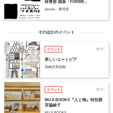
林青那 個展「FORME」
dessin、東塔堂
そのほかのイベント
イベント
8/7
美しいユートピア
高崎市美術館
イベント
8/7
MUJI BOOKS『人と物』特別展
宮脇綾子
MUJI BOOKS