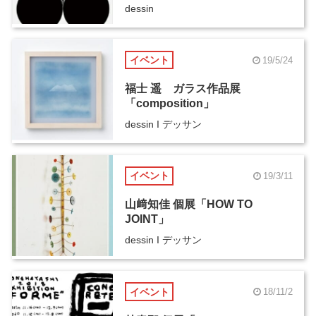
dessin
イベント
19/5/24
福士 遥 ガラス作品展
「composition」
dessin I デッサン
イベント
19/3/11
山﨑知佳 個展「HOW TO
JOINT」
dessin I デッサン
イベント
18/11/2