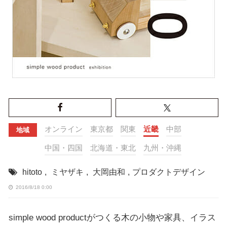
オンライン
東京都
関東
近畿
中部
地域
中国・四国
北海道・東北
九州・沖縄
hitoto
,
ミヤザキ
,
大岡由和
,
プロダクトデザイン
2016/8/18 0:00
simple wood productがつくる木の小物や家具、イラス