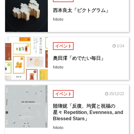
西本良太「ピクトグラム」
hitoto
イベント
1/14
奥田澪「めでたい毎日」
hitoto
イベント
25/12/22
陸瑋妮「反復、均質と祝福の
星々 Repetition, Evenness, and
Blessed Stars」
hitoto