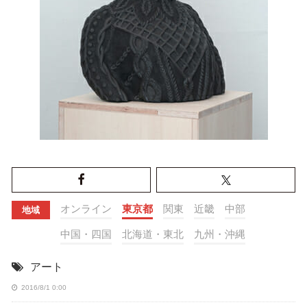
オンライン
東京都
関東
近畿
中部
地域
中国・四国
北海道・東北
九州・沖縄
アート
2016/8/1 0:00