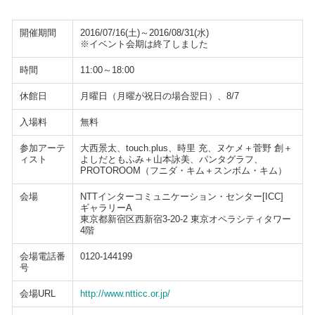
開催期間
2016/07/16(土)～2016/08/31(水)
※イベント会期は終了しました
時間
11:00～18:00
休館日
月曜日（月曜が祝日の場合翌日）、8/7
入場料
無料
参加アーテ
大西景太、touch.plus、時里 充、ヌケメ＋菅野 創＋
ィスト
よしだともふみ＋山本詠美、パンタグラフ、
PROTOROOM（フニダ・キム＋スンボム・キム）
会場
NTTインターコミュニケーション・センター[ICC]
ギャラリーA
東京都新宿区西新宿3-20-2 東京オペラシティタワー
4階
会場電話番
0120-144199
号
会場URL
http://www.ntticc.or.jp/