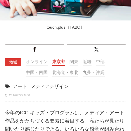
touch.plus《TABO》
オンライン
東京都
関東
近畿
中部
地域
中国・四国
北海道・東北
九州・沖縄
アート
,
メディアデザイン
2016/7/25 0:00
今年のICC キッズ・プログラムは、メディア・アート
作品をかたちづくる要素に着目する。私たちが見たり
聞いたり感じたりできる、いろいろな感覚が組み合わ