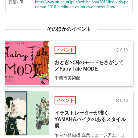
詳細URL
http://www.ntticc.or.jp/ja/exhibitions/2016/icc-kids-pr
ogram-2016-media-art-as-an-awareness-filter/
そのほかのイベント
イベント
8/10
おとぎの国のモードをさがして
／Fairy Tale MODE
千葉市美術館
イベント
8/10
イラストレーターが描く
YAMAHAバイクのあるスタイル
展
ヤマハ発動機 企業ミュージアム「コ